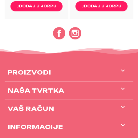
DODAJ U KORPU
DODAJ U KORPU
Facebook
Instagram

PROIZVODI

NAŠA TVRTKA

VAŠ RAČUN
keyboard_arrow_down
INFORMACIJE