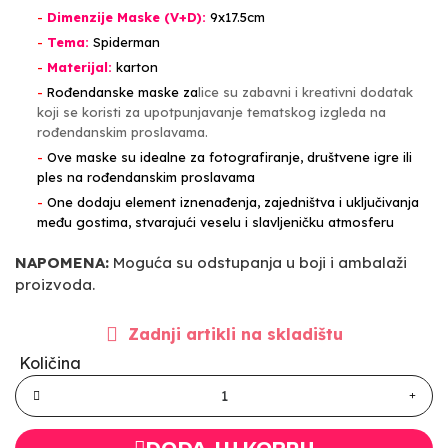
-
Dimenzije Maske (V+D):
9x17.5cm
-
Tema:
Spiderman
-
Materijal:
karton
-
Rođendanske maske za
lice su zabavni i kreativni dodatak
koji se koristi za upotpunjavanje tematskog izgleda na
rođendanskim proslavama.
-
Ove maske su idealne za fotografiranje, društvene igre ili
ples na rođendanskim proslavama
-
One dodaju element iznenađenja, zajedništva i uključivanja
među gostima, stvarajući veselu i slavljeničku atmosferu
NAPOMENA:
Moguća su odstupanja u boji i ambalaži
proizvoda.
Zadnji artikli na skladištu
Količina