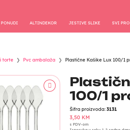
 PONUDI
ALTINDEKOR
JESTIVE SLIKE
SVI PR
 torte
Pvc ambalaža
Plastične Kašike Lux 100/1 p
Plastičn
100/1 pr
Šifra proizvoda:
3131
3,50 KM
s PDV-om
Isporuka u roku 1-2 radna dan