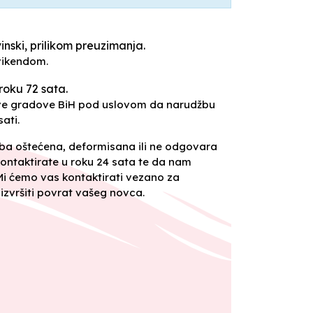
inski, prilikom preuzimanja.
vikendom.
roku 72 sata.
sve gradove BiH pod uslovom da narudžbu
ati.
oba oštećena, deformisana ili ne odgovara
ontaktirate u roku 24 sata te da nam
 Mi ćemo vas kontaktirati vezano za
izvršiti povrat vašeg novca.