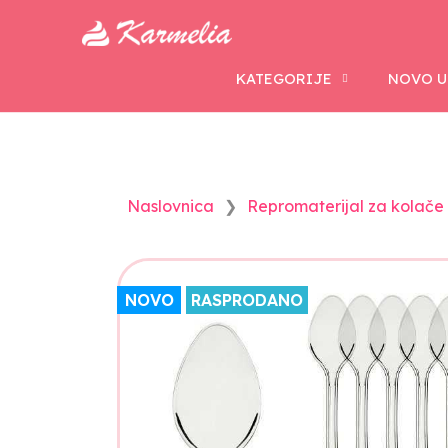
KATEGORIJE
NOVO U
Naslovnica
Repromaterijal za kolače i
NOVO
RASPRODANO