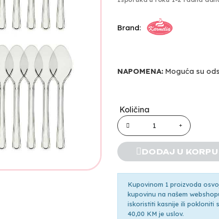
Brand:
NAPOMENA:
Moguća su odst
Količina
DODAJ U KORPU
Kupovinom 1 proizvoda osvoji
kupovinu na našem webshopu 
iskoristiti kasnije ili pokloni
40,00 KM je uslov.