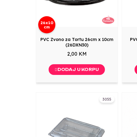
26x10
cm
PVC Zvono za Tortu 26cm x 10cm
PVC
(26DXN30)
2,00 KM
DODAJ U KORPU
3055