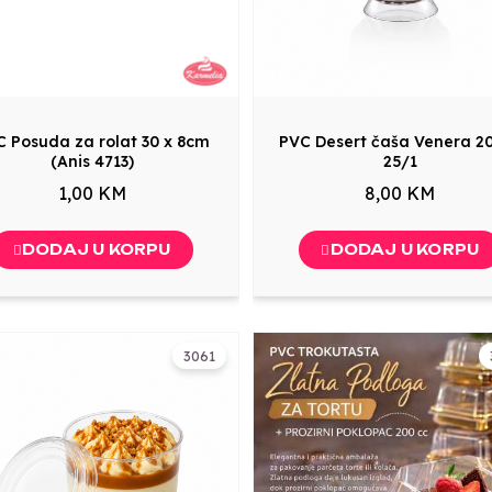
 Posuda za rolat 30 x 8cm
PVC Desert čaša Venera 2
(Anis 4713)
25/1
1,00 KM
8,00 KM
DODAJ U KORPU
DODAJ U KORPU
3061