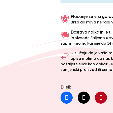
Plaćanje se vrši gotov
Brza dostava ne radi 
Dostava najkasnije u 
Proizvode šaljemo u 
zaprimimo najkasnije do 14 s
U slučaju da je vaša r
opisu molimo da nas k
pošaljete slike kao dokaz -
zamjenski proizvod ili ćemo 
Dijeli: