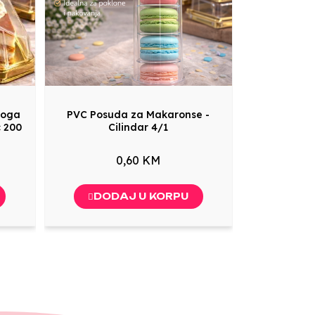
loga
PVC Posuda za Makaronse -
c 200
Cilindar 4/1
0,60 KM
DODAJ U KORPU