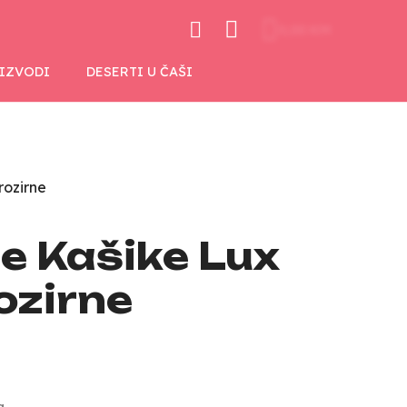
0,00 KM
OIZVODI
DESERTI U ČAŠI
rozirne
e Kašike Lux
ozirne
a