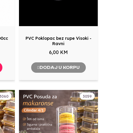
00cc
PVC Poklopac bez rupe Visoki -
Ravni
6,00 KM
DODAJ U KORPU
3060
3059