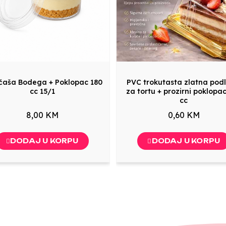
čaša Bodega + Poklopac 180
PVC trokutasta zlatna pod
cc 15/1
za tortu + prozirni poklopa
cc
8,00 KM
0,60 KM
DODAJ U KORPU
DODAJ U KORPU