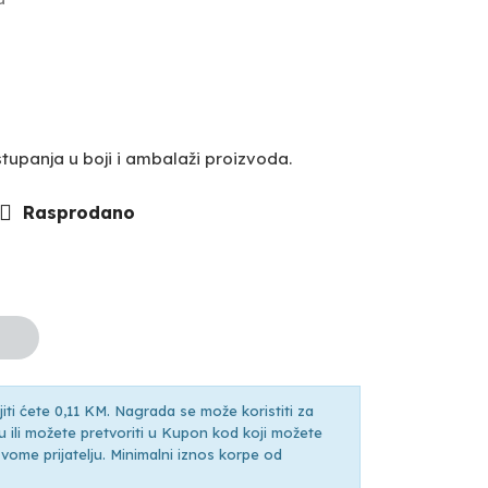
upanja u boji i ambalaži proizvoda.
Rasprodano
ti ćete 0,11 KM. Nagrada se može koristiti za
ili možete pretvoriti u Kupon kod koji možete
ti svome prijatelju. Minimalni iznos korpe od