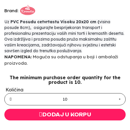
Brand:
Uz
PVC Posudu cetvrtastu Visoku 20x20 cm (
visina
posude 8cm), osigurajte besprijekoran transport i
profesionalnu prezentaciju vaših mini torti i kremastih deserta.
Ova izdržljiva i prozirna posuda pruža maksimalnu zaštitu
vašim kreacijama, zadržavajući njihovu svježinu i estetski
savršen izgled do trenutka posluživanja.
NAPOMENA:
Moguća su odstupanja u boji i ambalaži
proizvoda.
The minimum purchase order quantity for the
product is 10.
Količina
DODAJ U KORPU