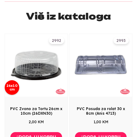
Više iz kataloga
2992
2993
26x10
cm
PVC Zvono za Tortu 26cm x
PVC Posuda za rolat 30 x
10cm (26DXN30)
8cm (Anis 4713)
2,00 KM
1,00 KM
DODAJ U KORPU
DODAJ U KORPU