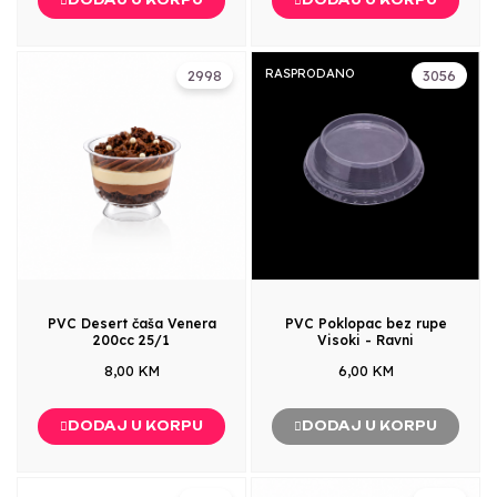
RASPRODANO
2998
3056
PVC Desert čaša Venera
PVC Poklopac bez rupe
200cc 25/1
Visoki - Ravni
8,00 KM
6,00 KM
DODAJ U KORPU
DODAJ U KORPU