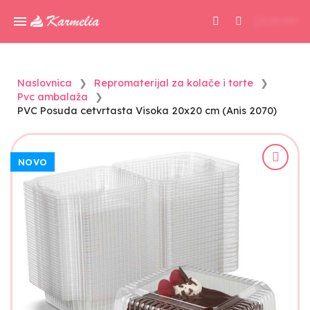
0,00 KM
Naslovnica
Repromaterijal za kolače i torte
Pvc ambalaža
PVC Posuda cetvrtasta Visoka 20x20 cm (Anis 2070)
NOVO