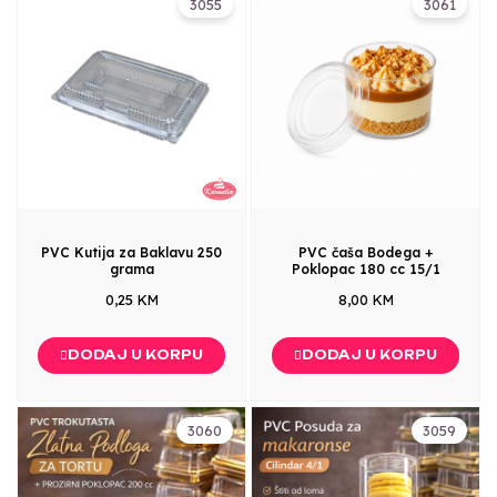
3055
3061
PVC Kutija za Baklavu 250
PVC čaša Bodega +
grama
Poklopac 180 cc 15/1
0,25 KM
8,00 KM
DODAJ U KORPU
DODAJ U KORPU
3060
3059