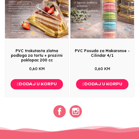
PVC trokutasta zlatna
PVC Posuda za Makaronse -
podloga za tortu + prozirni
Cilindar 4/1
poklopac 200 cc
0,60 KM
0,60 KM
DODAJ U KORPU
DODAJ U KORPU
Facebook
Instagram