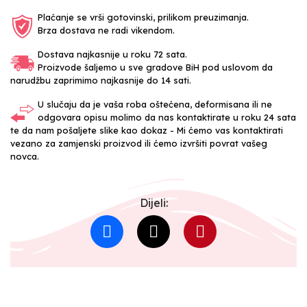
Plaćanje se vrši gotovinski, prilikom preuzimanja.
Brza dostava ne radi vikendom.
Dostava najkasnije u roku 72 sata.
Proizvode šaljemo u sve gradove BiH pod uslovom da
narudžbu zaprimimo najkasnije do 14 sati.
U slučaju da je vaša roba oštećena, deformisana ili ne
odgovara opisu molimo da nas kontaktirate u roku 24 sata
te da nam pošaljete slike kao dokaz - Mi ćemo vas kontaktirati
vezano za zamjenski proizvod ili ćemo izvršiti povrat vašeg
novca.
Dijeli: