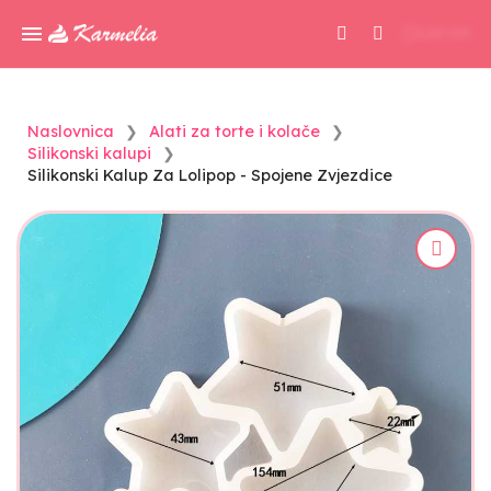
0,00 KM
Naslovnica
Alati za torte i kolače
Silikonski kalupi
Silikonski Kalup Za Lolipop - Spojene Zvjezdice