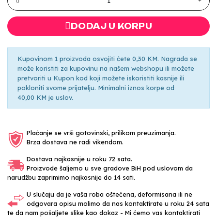
DODAJ U KORPU
Kupovinom 1 proizvoda osvojiti ćete 0,30 KM. Nagrada se
može koristiti za kupovinu na našem webshopu ili možete
pretvoriti u Kupon kod koji možete iskoristiti kasnije ili
pokloniti svome prijatelju. Minimalni iznos korpe od
40,00 KM je uslov.
Plaćanje se vrši gotovinski, prilikom preuzimanja.
Brza dostava ne radi vikendom.
Dostava najkasnije u roku 72 sata.
Proizvode šaljemo u sve gradove BiH pod uslovom da
narudžbu zaprimimo najkasnije do 14 sati.
U slučaju da je vaša roba oštećena, deformisana ili ne
odgovara opisu molimo da nas kontaktirate u roku 24 sata
te da nam pošaljete slike kao dokaz - Mi ćemo vas kontaktirati