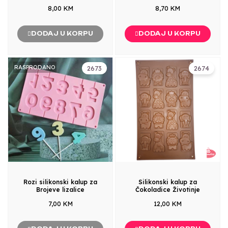
8,00 KM
8,70 KM
DODAJ U KORPU
DODAJ U KORPU
RASPRODANO
2673
2674
Rozi silikonski kalup za
Silikonski kalup za
Brojeve lizalice
Čokoladice Životinje
7,00 KM
12,00 KM