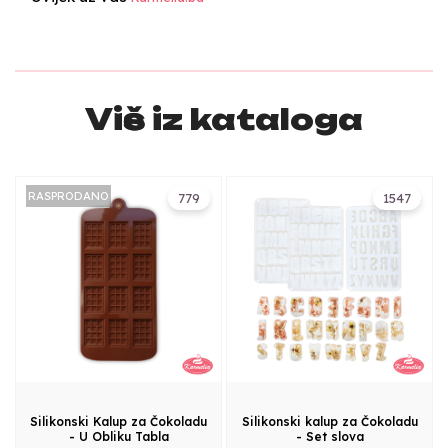
Više iz kataloga
RASPRODANO
779
1547
Silikonski Kalup za Čokoladu
Silikonski kalup za Čokoladu
- U Obliku Tabla
- Set slova