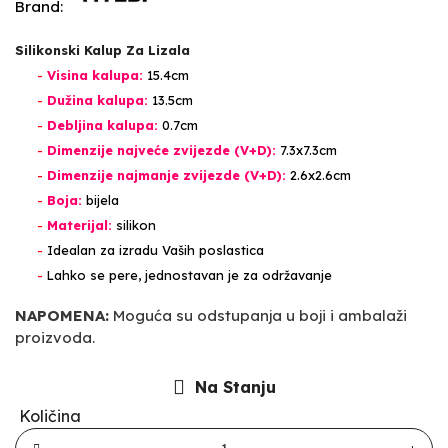
Brand:
Silikonski Kalup Za Lizala
-
Visina kalupa:
15.4cm
-
Dužina kalupa:
13.5cm
-
Debljina kalupa:
0.7cm
-
Dimenzije najveće zvijezde
(V+D)
:
7.3x7.3cm
-
Dimenzije najm
anje
zvijezde
(V+D)
:
2.6x2.6cm
-
Boja:
bijela
-
Materijal:
silikon
-
Idealan za izradu Vaših poslastica
-
Lahko se pere, jednostavan je za održavanje
NAPOMENA:
Moguća su odstupanja u boji i ambalaži
proizvoda.
Na Stanju
Količina