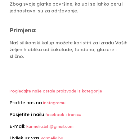
Zbog svoje glatke površine, kalupi se lahko peru i
jednostavni su za održavanje.
Primjena:
Naš silikonski kalup možete koristiti za izradu Vaših
željenih oblika od čokolade, fondana, glazure i
slično.
Pogledajte naše ostale proizvode iz kategorije
Pratite nas na
instagramu
Posjetite i našu
facebook stranicu
E-mail:
karmelia.bih@gmail.com
Uvijek uz vas
Karmelia.ba