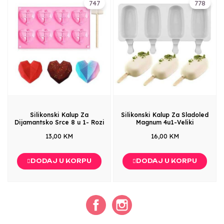
747
778
Silikonski Kalup Za
Silikonski Kalup Za Sladoled
Dijamantsko Srce 8 u 1- Rozi
Magnum 4u1-Veliki
13,00 KM
16,00 KM
DODAJ U KORPU
DODAJ U KORPU
Facebook
Instagram