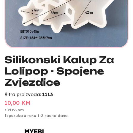
Silikonski Kalup Za
Lolipop - Spojene
Zvjezdice
Šifra proizvoda:
1113
10,00 KM
s PDV-om
Isporuka u roku 1-2 radna dana