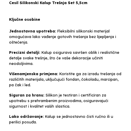
Cesil Silikonski Kalup Trešnja Set 5,5cm
Ključne osobine
Jednostavna upotreba:
Fleksibilni silikonski materijal
omogućava lako vađenje gotovih trešanja bez lijepljenja i
oštećenja.
Precizni detalji:
Kalup osigurava savršen oblik i realistične
detalje svake trešnje, što će vaše dekoracije učiniti
neodoljivima.
Višenamjenska primjena:
Koristite ga za izradu trešanja od
različitih materijala, uključujući fondan, čokoladu, marcipan,
pa čak i led.
Siguran za hranu:
Silikon je testiran i certificiran za
upotrebu s prehrambenim proizvodima, osiguravajući
sigurnost i kvalitet vaših slastica.
Lako održavanje:
Kalup se jednostavno čisti ručno ili u
perilici posuđa.