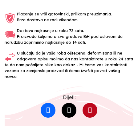
Plaćanje se vrši gotovinski, prilikom preuzimanja.
Brza dostava ne radi vikendom.
Dostava najkasnije u roku 72 sata.
Proizvode šaljemo u sve gradove BiH pod uslovom da
narudžbu zaprimimo najkasnije do 14 sati.
U slučaju da je vaša roba oštećena, deformisana ili ne
odgovara opisu molimo da nas kontaktirate u roku 24 sata
te da nam pošaljete slike kao dokaz - Mi ćemo vas kontaktirati
vezano za zamjenski proizvod ili ćemo izvršiti povrat vašeg
novca.
Dijeli: