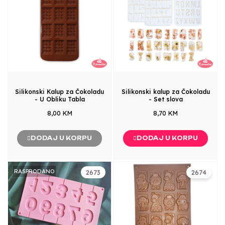
Silikonski Kalup za Čokoladu
Silikonski kalup za Čokoladu
- U Obliku Tabla
- Set slova
8,00 KM
8,70 KM
DODAJ U KORPU
DODAJ U KORPU
RASPRODANO
2673
2674