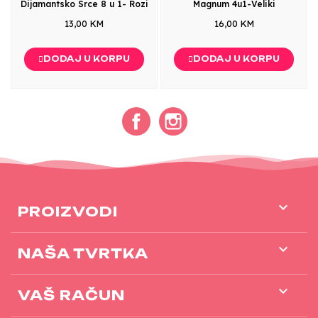
Dijamantsko Srce 8 u 1- Rozi
Magnum 4u1-Veliki
13,00 KM
16,00 KM
DODAJ U KORPU
DODAJ U KORPU
Facebook
Instagram

PROIZVODI

NAŠA TVRTKA

VAŠ RAČUN