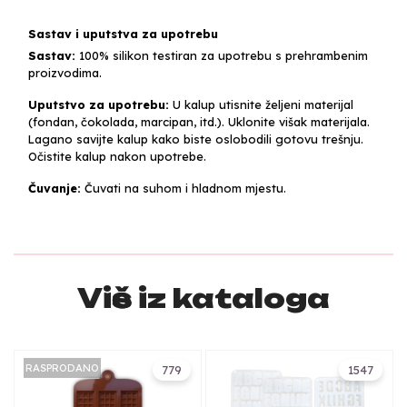
Sastav i uputstva za upotrebu
Sastav:
100% silikon testiran za upotrebu s prehrambenim
proizvodima.
Uputstvo za upotrebu:
U kalup utisnite željeni materijal
(fondan, čokolada, marcipan, itd.). Uklonite višak materijala.
Lagano savijte kalup kako biste oslobodili gotovu trešnju.
Očistite kalup nakon upotrebe.
Čuvanje:
Čuvati na suhom i hladnom mjestu.
Više iz kataloga
RASPRODANO
779
1547