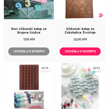
Rozi silikonski kalup za
Silikonski kalup za
Brojeve lizalice
Čokoladice Životinje
7,00 KM
12,00 KM
DODAJ U KORPU
DODAJ U KORPU
2676
2692