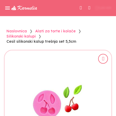
0,00 KM
Naslovnica
Alati za torte i kolače
Silikonski kalupi
Cesil silikonski kalup trešnja set 5,5cm