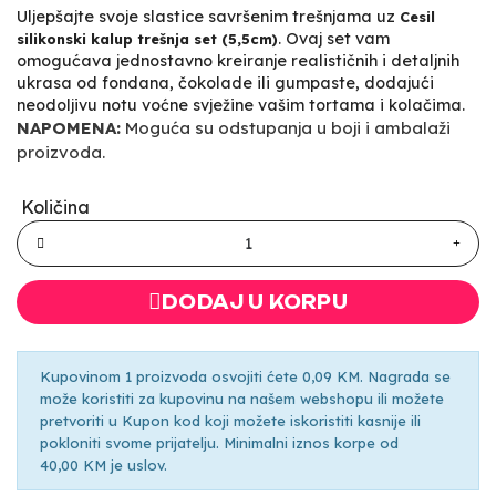
Uljepšajte svoje slastice savršenim trešnjama uz
Cesil
. Ovaj set vam
silikonski kalup trešnja set (5,5cm)
omogućava jednostavno kreiranje realističnih i detaljnih
ukrasa od fondana, čokolade ili gumpaste, dodajući
neodoljivu notu voćne svježine vašim tortama i kolačima.
NAPOMENA:
Moguća su odstupanja u boji i ambalaži
proizvoda.
Količina
DODAJ U KORPU
Kupovinom 1 proizvoda osvojiti ćete 0,09 KM. Nagrada se
može koristiti za kupovinu na našem webshopu ili možete
pretvoriti u Kupon kod koji možete iskoristiti kasnije ili
pokloniti svome prijatelju. Minimalni iznos korpe od
40,00 KM je uslov.