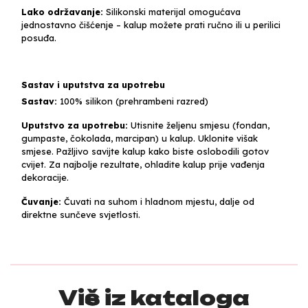
Lako održavanje:
Silikonski materijal omogućava
jednostavno čišćenje – kalup možete prati ručno ili u perilici
posuđa.
Sastav i uputstva za upotrebu
Sastav:
100% silikon (prehrambeni razred)
Uputstvo za upotrebu:
Utisnite željenu smjesu (fondan,
gumpaste, čokolada, marcipan) u kalup. Uklonite višak
smjese. Pažljivo savijte kalup kako biste oslobodili gotov
cvijet. Za najbolje rezultate, ohladite kalup prije vađenja
dekoracije.
Čuvanje:
Čuvati na suhom i hladnom mjestu, dalje od
direktne sunčeve svjetlosti.
Više iz kataloga