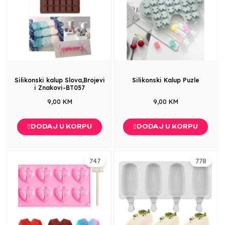
Silikonski kalup Slova,Brojevi
Silikonski Kalup Puzle
i Znakovi-BT057
9,00 KM
9,00 KM
DODAJ U KORPU
DODAJ U KORPU
747
778