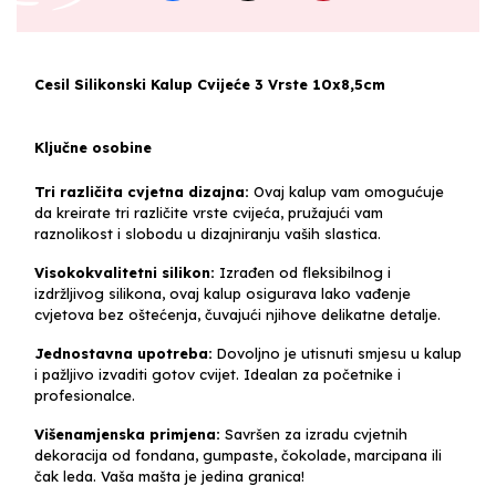
Cesil Silikonski Kalup Cvijeće 3 Vrste 10x8,5cm
Ključne osobine
Tri različita cvjetna dizajna:
Ovaj kalup vam omogućuje
da kreirate tri različite vrste cvijeća, pružajući vam
raznolikost i slobodu u dizajniranju vaših slastica.
Visokokvalitetni silikon:
Izrađen od fleksibilnog i
izdržljivog silikona, ovaj kalup osigurava lako vađenje
cvjetova bez oštećenja, čuvajući njihove delikatne detalje.
Jednostavna upotreba:
Dovoljno je utisnuti smjesu u kalup
i pažljivo izvaditi gotov cvijet. Idealan za početnike i
profesionalce.
Višenamjenska primjena:
Savršen za izradu cvjetnih
dekoracija od fondana, gumpaste, čokolade, marcipana ili
čak leda. Vaša mašta je jedina granica!