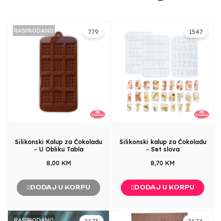
RASPRODANO
779
1547
Silikonski Kalup za Čokoladu
Silikonski kalup za Čokoladu
- U Obliku Tabla
- Set slova
8,00 KM
8,70 KM
DODAJ U KORPU
DODAJ U KORPU
RASPRODANO
2673
2674