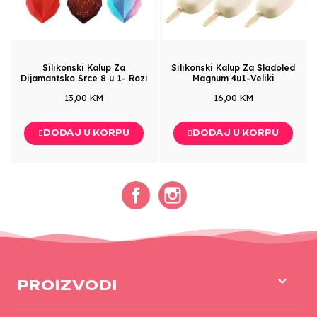
Silikonski Kalup Za
Silikonski Kalup Za Sladoled
Dijamantsko Srce 8 u 1- Rozi
Magnum 4u1-Veliki
13,00 KM
16,00 KM
DODAJ U KORPU
DODAJ U KORPU
Facebook
Instagram

PROIZVODI