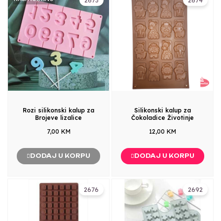
Rozi silikonski kalup za
Silikonski kalup za
Brojeve lizalice
Čokoladice Životinje
7,00 KM
12,00 KM
DODAJ U KORPU
DODAJ U KORPU
2676
2692