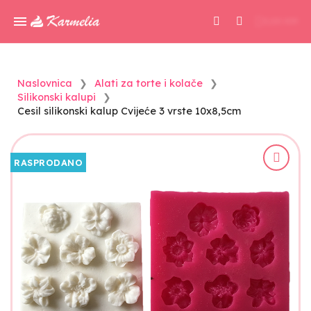
0,00 KM
Naslovnica
Alati za torte i kolače
Silikonski kalupi
Cesil silikonski kalup Cvijeće 3 vrste 10x8,5cm
RASPRODANO