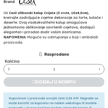
Brand:
Uz
,
Cesil silikonski kalup Cvijeće (3 vrste, 10x8,5cm)
kreirajte zadivljujuće cvjetne dekoracije za torte, kolače i
deserte. Ovaj visokokvalitetni kalup omogućava
jednostavno oblikovanje savršenih cvjetova, dodajući
elegantan i prirodan dodir vašim slasticama.
NAPOMENA:
Moguća su odstupanja u boji i ambalaži
proizvoda.
Rasprodano
Količina
DODAJ U KORPU
Kupovinom 1 proizvoda osvojiti ćete 0,36 KM. Nagrada se
može koristiti za kupovinu na našem webshopu ili možete
pretvoriti u Kupon kod koji možete iskoristiti kasnije ili