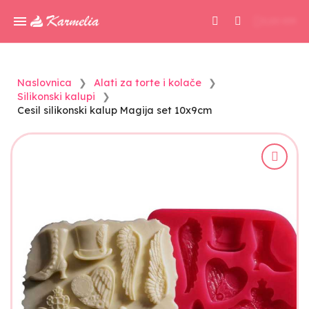
0,00 KM
Naslovnica
Alati za torte i kolače
Silikonski kalupi
Cesil silikonski kalup Magija set 10x9cm