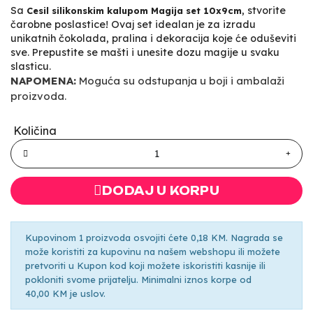
Sa
, stvorite
Cesil silikonskim kalupom Magija set 10x9cm
čarobne poslastice! Ovaj set idealan je za izradu
unikatnih čokolada, pralina i dekoracija koje će oduševiti
sve. Prepustite se mašti i unesite dozu magije u svaku
slasticu.
NAPOMENA:
Moguća su odstupanja u boji i ambalaži
proizvoda.
Količina
DODAJ U KORPU
Kupovinom 1 proizvoda osvojiti ćete 0,18 KM. Nagrada se
može koristiti za kupovinu na našem webshopu ili možete
pretvoriti u Kupon kod koji možete iskoristiti kasnije ili
pokloniti svome prijatelju. Minimalni iznos korpe od
40,00 KM je uslov.