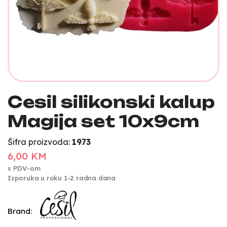
Cesil silikonski kalup
Magija set 10x9cm
Šifra proizvoda:
1973
6,00 KM
s PDV-om
Isporuka u roku 1-2 radna dana
Brand: