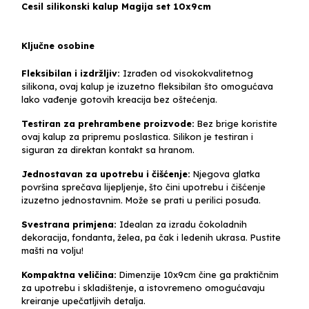
Cesil silikonski kalup Magija set 10x9cm
Ključne osobine
Fleksibilan i izdržljiv:
Izrađen od visokokvalitetnog
silikona, ovaj kalup je izuzetno fleksibilan što omogućava
lako vađenje gotovih kreacija bez oštećenja.
Testiran za prehrambene proizvode:
Bez brige koristite
ovaj kalup za pripremu poslastica. Silikon je testiran i
siguran za direktan kontakt sa hranom.
Jednostavan za upotrebu i čišćenje:
Njegova glatka
površina sprečava lijepljenje, što čini upotrebu i čišćenje
izuzetno jednostavnim. Može se prati u perilici posuđa.
Svestrana primjena:
Idealan za izradu čokoladnih
dekoracija, fondanta, želea, pa čak i ledenih ukrasa. Pustite
mašti na volju!
Kompaktna veličina:
Dimenzije 10x9cm čine ga praktičnim
za upotrebu i skladištenje, a istovremeno omogućavaju
kreiranje upečatljivih detalja.