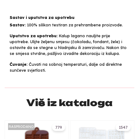
Sastav i uputstva za upotrebu
Sastav:
100% silikon testiran za prehrambene proizvode.
Uputstvo za upotrebu:
Kalup lagano nauljite prije
upotrebe. Ulijte željenu smjesu (čokoladu, fondant, žele) i
ostavite da se stegne u hladnjaku ili zamrzivaču. Nakon što
se smjesa stvrdne, pažljivo izvadite dekoraciju iz kalupa.
Čuvanje:
Čuvati na sobnoj temperaturi, dalje od direktne
sunčeve svjetlosti.
Više iz kataloga
RASPRODANO
779
1547