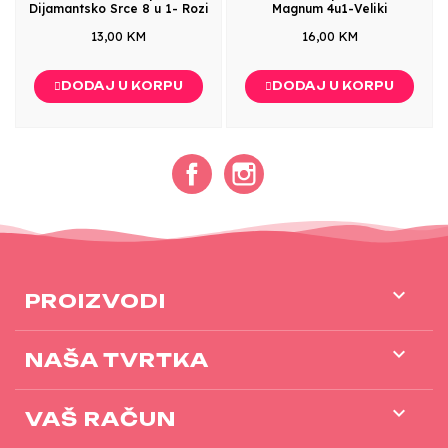
Dijamantsko Srce 8 u 1- Rozi
Magnum 4u1-Veliki
13,00 KM
16,00 KM
DODAJ U KORPU
DODAJ U KORPU
Facebook
Instagram

PROIZVODI

NAŠA TVRTKA

VAŠ RAČUN