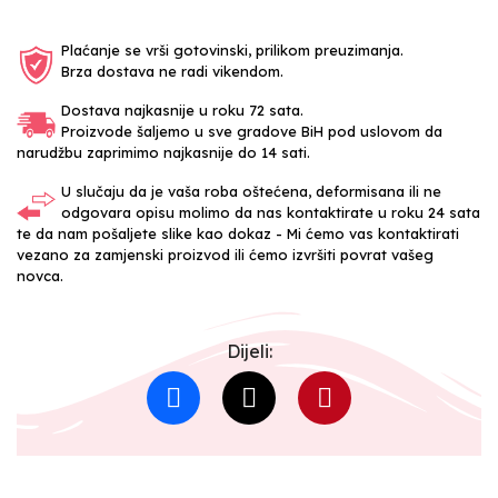
Plaćanje se vrši gotovinski, prilikom preuzimanja.
Brza dostava ne radi vikendom.
Dostava najkasnije u roku 72 sata.
Proizvode šaljemo u sve gradove BiH pod uslovom da
narudžbu zaprimimo najkasnije do 14 sati.
U slučaju da je vaša roba oštećena, deformisana ili ne
odgovara opisu molimo da nas kontaktirate u roku 24 sata
te da nam pošaljete slike kao dokaz - Mi ćemo vas kontaktirati
vezano za zamjenski proizvod ili ćemo izvršiti povrat vašeg
novca.
Dijeli: