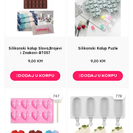
Silikonski kalup Slova,Brojevi
Silikonski Kalup Puzle
i Znakovi-BT057
9,00 KM
9,00 KM
DODAJ U KORPU
DODAJ U KORPU
747
778