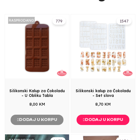
RASPRODANO
779
1547
Silikonski Kalup za Čokoladu
Silikonski kalup za Čokoladu
- U Obliku Tabla
- Set slova
8,00 KM
8,70 KM
DODAJ U KORPU
DODAJ U KORPU