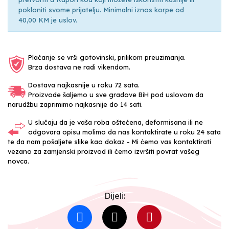
pokloniti svome prijatelju. Minimalni iznos korpe od
40,00 KM je uslov.
Plaćanje se vrši gotovinski, prilikom preuzimanja.
Brza dostava ne radi vikendom.
Dostava najkasnije u roku 72 sata.
Proizvode šaljemo u sve gradove BiH pod uslovom da
narudžbu zaprimimo najkasnije do 14 sati.
U slučaju da je vaša roba oštećena, deformisana ili ne
odgovara opisu molimo da nas kontaktirate u roku 24 sata
te da nam pošaljete slike kao dokaz - Mi ćemo vas kontaktirati
vezano za zamjenski proizvod ili ćemo izvršiti povrat vašeg
novca.
Dijeli: