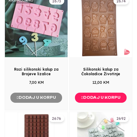
RASPRODANO
2673
2674
Rozi silikonski kalup za
Silikonski kalup za
Brojeve lizalice
Čokoladice Životinje
7,00 KM
12,00 KM
DODAJ U KORPU
DODAJ U KORPU
2676
2692