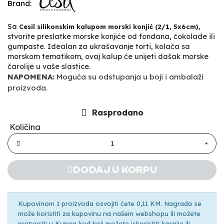
Brand:
Sa
,
Cesil silikonskim kalupom morski konjić (2/1, 5x6cm)
stvorite preslatke morske konjiće od fondana, čokolade ili
gumpaste. Idealan za ukrašavanje torti, kolača sa
morskom tematikom, ovaj kalup će unijeti dašak morske
čarolije u vaše slastice.
NAPOMENA:
Moguća su odstupanja u boji i ambalaži
proizvoda.
Rasprodano
Količina
DODAJ U KORPU
Kupovinom 1 proizvoda osvojiti ćete 0,11 KM. Nagrada se
može koristiti za kupovinu na našem webshopu ili možete
pretvoriti u Kupon kod koji možete iskoristiti kasnije ili