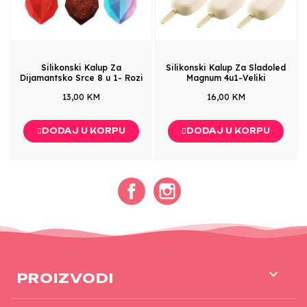
Silikonski Kalup Za
Silikonski Kalup Za Sladoled
Dijamantsko Srce 8 u 1- Rozi
Magnum 4u1-Veliki
13,00 KM
16,00 KM
DODAJ U KORPU
DODAJ U KORPU
Facebook
Instagram

PROIZVODI