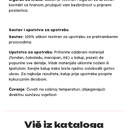
kontakt sa hranom, pružajući vam bezbrižnost u pripremi
poslastica.
Sastav i uputstva za upotrebu
Sastav:
100% silikon testiran za upotrebu sa prehrambenim
proizvodima.
Uputstvo za upotrebu:
Pritisnite odabrani materijal
(fondan, čokoladu, marcipan, itd.) u kalup, pazeći da
popunite sve detalje. Višak materijala uklonite nožem ili
špatulom. Savijte kalup kako biste nježno oslobodili gotov
ukras. Za najbolje rezultate, kalup prije upotrebe pospite
kukuruznim škrobom.
Čuvanje:
Čuvati na sobnoj temperaturi, izbjegavajući
direktnu sunčevu svjetlost.
Više iz kataloga