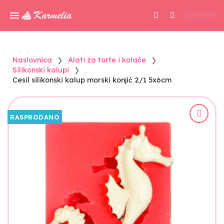
0,00 KM
Naslovnica
Alati za torte i kolače
Silikonski kalupi
Cesil silikonski kalup morski konjić 2/1 5x6cm
RASPRODANO