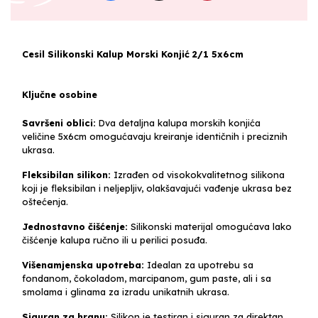
Cesil Silikonski Kalup Morski Konjić 2/1 5x6cm
Ključne osobine
Savršeni oblici:
Dva detaljna kalupa morskih konjića
veličine 5x6cm omogućavaju kreiranje identičnih i preciznih
ukrasa.
Fleksibilan silikon:
Izrađen od visokokvalitetnog silikona
koji je fleksibilan i neljepljiv, olakšavajući vađenje ukrasa bez
oštećenja.
Jednostavno čišćenje:
Silikonski materijal omogućava lako
čišćenje kalupa ručno ili u perilici posuđa.
Višenamjenska upotreba:
Idealan za upotrebu sa
fondanom, čokoladom, marcipanom, gum paste, ali i sa
smolama i glinama za izradu unikatnih ukrasa.
Siguran za hranu:
Silikon je testiran i siguran za direktan