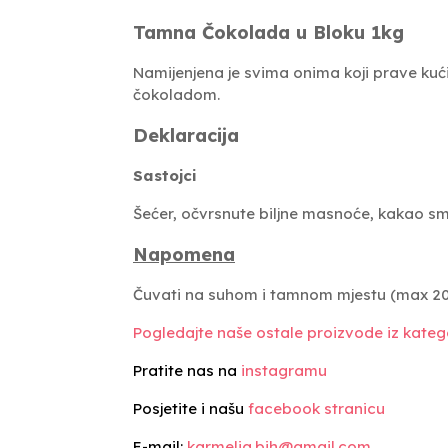
Tamna Čokolada u Bloku 1kg
Namijenjena je svima onima koji prave kući
čokoladom.
Deklaracija
Sastojci
Šećer, očvrsnute biljne masnoće, kakao sm
Napomena
Čuvati na suhom i tamnom mjestu (max 20
Pogledajte naše ostale proizvode iz katego
Pratite nas na
instagramu
Posjetite i našu
facebook stranicu
E-mail:
karmelia.bih@gmail.com