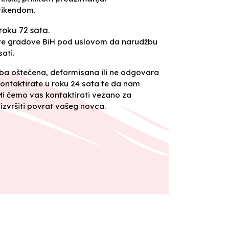
vikendom.
roku 72 sata.
sve gradove BiH pod uslovom da narudžbu
ati.
oba oštećena, deformisana ili ne odgovara
ontaktirate u roku 24 sata te da nam
 Mi ćemo vas kontaktirati vezano za
izvršiti povrat vašeg novca.