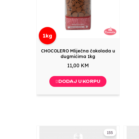
1kg
CHOCOLERO Mliječna čokolada u
dugmićima 1kg
11,00 KM
DODAJ U KORPU
155