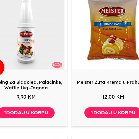
g
ing Za Sladoled, Palačinke,
Meister Žuta Krema u Prah
Waffle 1kg-Jagoda
9,90 KM
12,00 KM
DODAJ U KORPU
DODAJ U KORPU