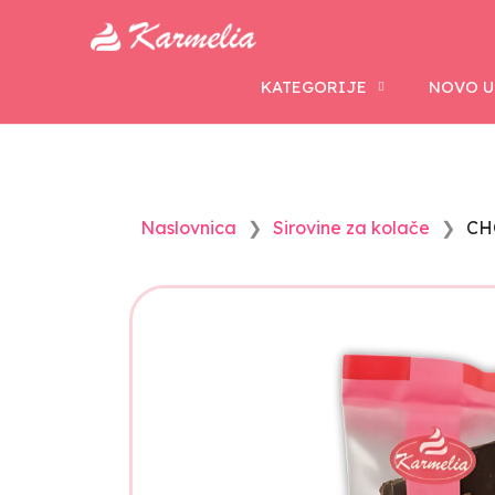
KATEGORIJE
NOVO U
Naslovnica
Sirovine za kolače
CH