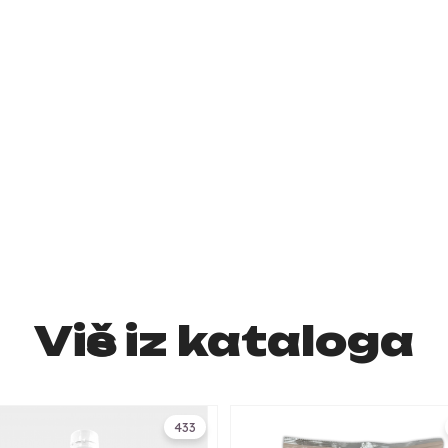
Više iz kataloga
433