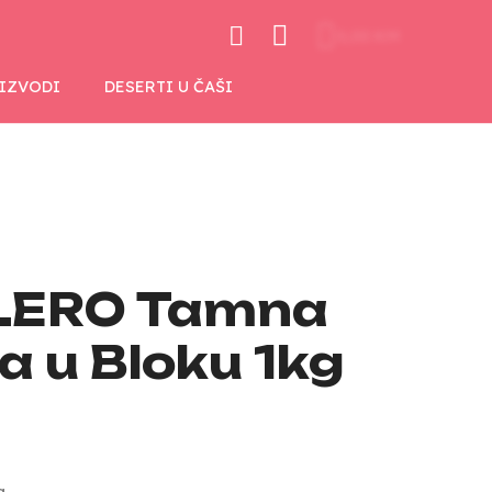
0,00 KM
OIZVODI
DESERTI U ČAŠI
ERO Tamna
a u Bloku 1kg
a