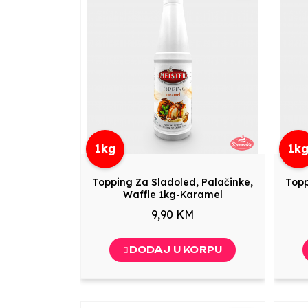
1kg
1k
Topping Za Sladoled, Palačinke,
Topp
Waffle 1kg-Karamel
9,90 KM
DODAJ U KORPU