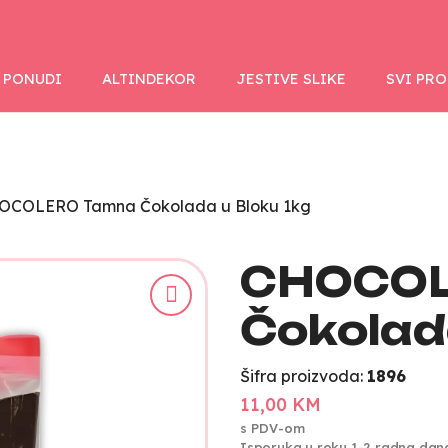
 PONUDI
ALTINDEKOR
JESTIVE SLIKE
SVI PR
OCOLERO Tamna Čokolada u Bloku 1kg
CHOCOL
Čokolad
Šifra proizvoda:
1896
11,00 KM
s PDV-om
Isporuka u roku 1-2 radna dan