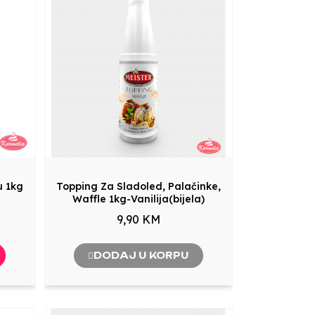
u 1kg
Topping Za Sladoled, Palačinke,
Waffle 1kg-Vanilija(bijela)
9,90 KM
DODAJ U KORPU