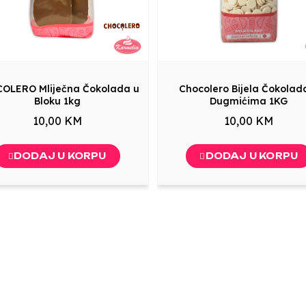
OLERO Mliječna Čokolada u
Chocolero Bijela Čokolad
Bloku 1kg
Dugmićima 1KG
10,00 KM
10,00 KM
DODAJ U KORPU
DODAJ U KORPU