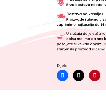
Brza dostava ne radi 
Dostava najkasnije u 
Proizvode šaljemo u 
zaprimimo najkasnije do 14 s
U slučaju da je vaša r
opisu molimo da nas k
pošaljete slike kao dokaz -
zamjenski proizvod ili ćemo 
Dijeli: