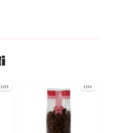
i
2133
2134