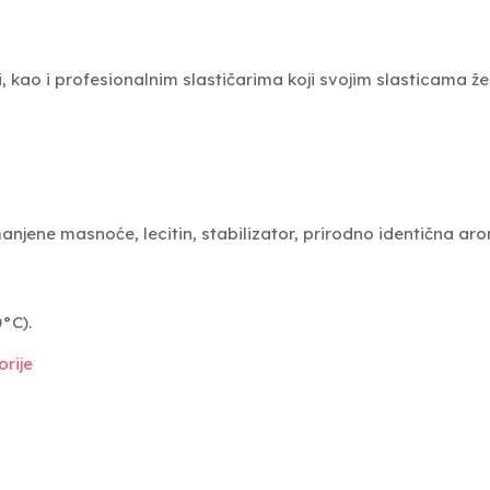
, kao i profesionalnim slastičarima koji svojim slasticama že
anjene masnoće, lecitin, stabilizator, prirodno identična ar
°C).
rije