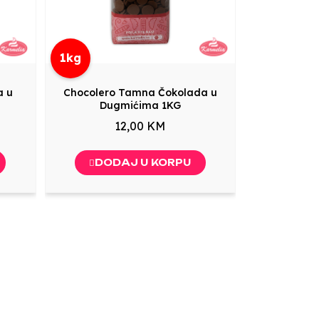
1kg
a u
Chocolero Tamna Čokolada u
Dugmićima 1KG
12,00 KM
DODAJ U KORPU