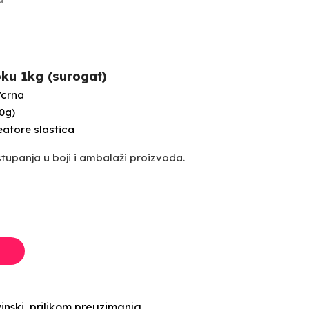
ku 1kg (surogat)
crna
0g)
eatore slastica
upanja u boji i ambalaži proizvoda.
inski, prilikom preuzimanja.