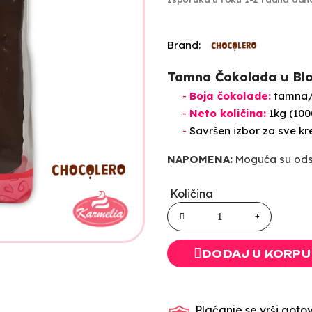
Brand:
Tamna Čokolada u Blo
-
Boja čokolade:
tamna/
-
Neto količina:
1kg (100
-
Savršen izbor za sve kr
NAPOMENA:
Moguća su odst
Količina
DODAJ U KORPU
Plaćanje se vrši gotov