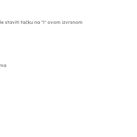
le staviti tačku na "i" ovom izvrsnom
oma