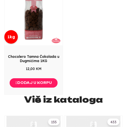
1kg
Chocolero Tamna Čokolada u
Dugmićima 1KG
12,00 KM
DODAJ U KORPU
Više iz kataloga
155
433