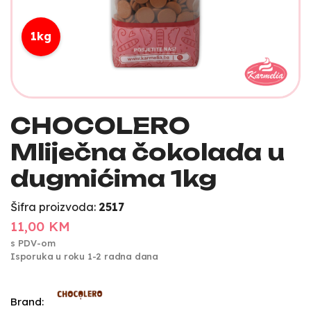
1kg
CHOCOLERO
Mliječna čokolada u
dugmićima 1kg
Šifra proizvoda:
2517
11,00 KM
s PDV-om
Isporuka u roku 1-2 radna dana
Brand: