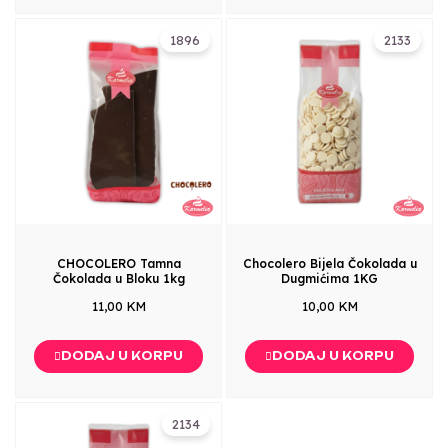
1896
2133
CHOCOLERO Tamna
Chocolero Bijela Čokolada u
Čokolada u Bloku 1kg
Dugmićima 1KG
11,00 KM
10,00 KM
DODAJ U KORPU
DODAJ U KORPU
2134