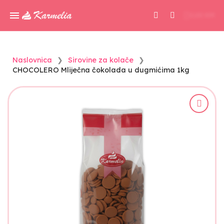
0,00 KM
Naslovnica
Sirovine za kolače
CHOCOLERO Mliječna čokolada u dugmićima 1kg