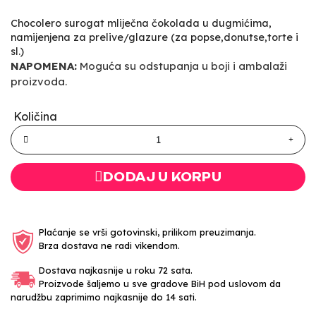
Chocolero surogat mliječna čokolada u dugmićima,
namijenjena za prelive/glazure (za popse,donutse,torte i
sl.)
NAPOMENA:
Moguća su odstupanja u boji i ambalaži
proizvoda.
Količina
DODAJ U KORPU
Plaćanje se vrši gotovinski, prilikom preuzimanja.
Brza dostava ne radi vikendom.
Dostava najkasnije u roku 72 sata.
Proizvode šaljemo u sve gradove BiH pod uslovom da
narudžbu zaprimimo najkasnije do 14 sati.