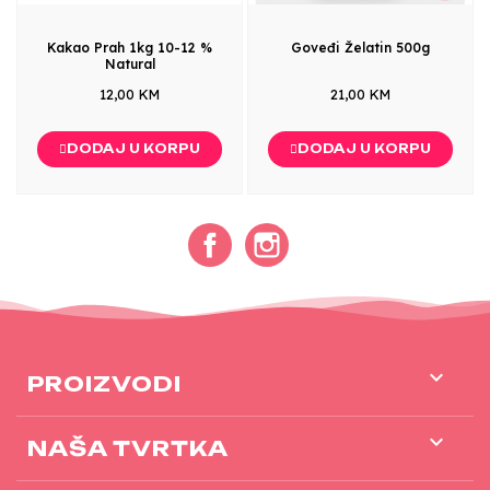
Kakao Prah 1kg 10-12 %
Goveđi Želatin 500g
Natural
12,00 KM
21,00 KM
DODAJ U KORPU
DODAJ U KORPU
Facebook
Instagram

PROIZVODI

NAŠA TVRTKA