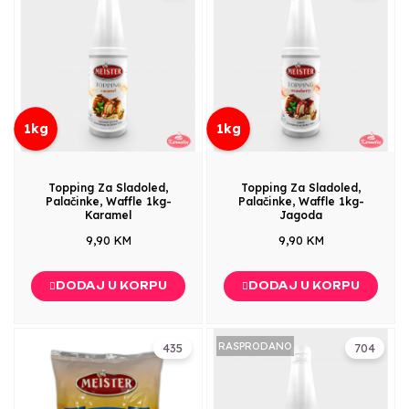
1kg
1kg
Topping Za Sladoled,
Topping Za Sladoled,
Palačinke, Waffle 1kg-
Palačinke, Waffle 1kg-
Karamel
Jagoda
9,90 KM
9,90 KM
DODAJ U KORPU
DODAJ U KORPU
RASPRODANO
435
704