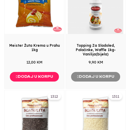
Meister Žuta Krema u Prahu
Topping Za Sladoled,
1kg
Palačinke, Waffle 1kg-
Vanilija(bijela)
12,00 KM
9,90 KM
DODAJ U KORPU
DODAJ U KORPU
1312
1311