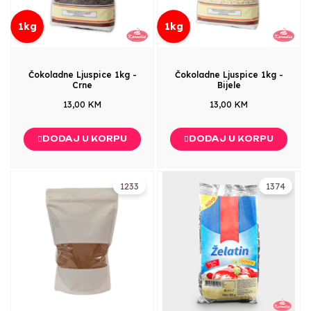
1kg
1kg
Čokoladne Ljuspice 1kg -
Čokoladne Ljuspice 1kg -
Crne
Bijele
13,00 KM
13,00 KM
DODAJ U KORPU
DODAJ U KORPU
1233
1374