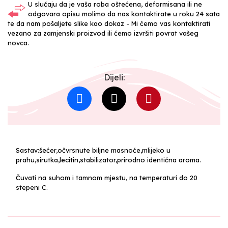
U slučaju da je vaša roba oštećena, deformisana ili ne
odgovara opisu molimo da nas kontaktirate u roku 24 sata
te da nam pošaljete slike kao dokaz - Mi ćemo vas kontaktirati
vezano za zamjenski proizvod ili ćemo izvršiti povrat vašeg
novca.
Dijeli:
Sastav:šećer,očvrsnute biljne masnoće,mlijeko u
prahu,sirutka,lecitin,stabilizator,prirodno identična aroma.
Čuvati na suhom i tamnom mjestu, na temperaturi do 20
stepeni C.