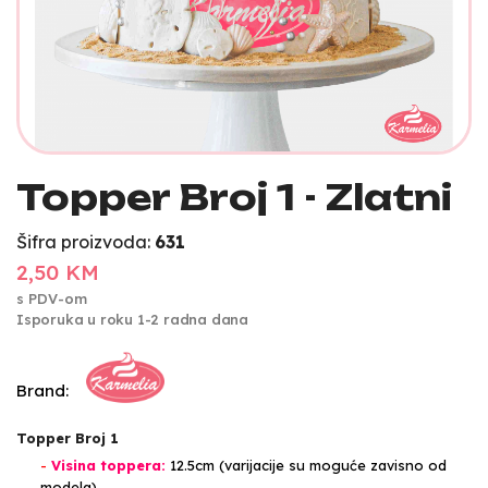
Topper Broj 1 - Zlatni
Šifra proizvoda:
631
2,50 KM
s PDV-om
Isporuka u roku 1-2 radna dana
Brand:
Topper Broj 1
-
Visina toppera:
12.5cm (varijacije su moguće zavisno od
modela)