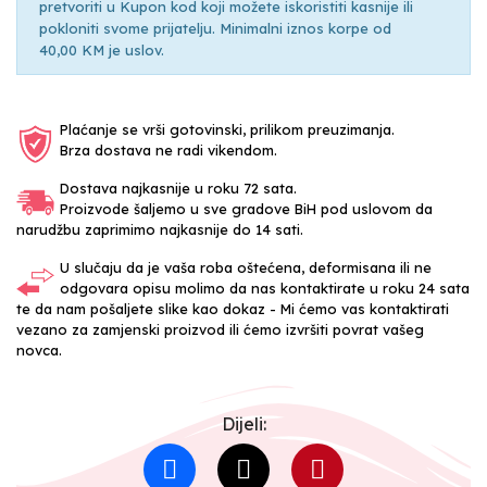
pretvoriti u Kupon kod koji možete iskoristiti kasnije ili
pokloniti svome prijatelju. Minimalni iznos korpe od
40,00 KM je uslov.
Plaćanje se vrši gotovinski, prilikom preuzimanja.
Brza dostava ne radi vikendom.
Dostava najkasnije u roku 72 sata.
Proizvode šaljemo u sve gradove BiH pod uslovom da
narudžbu zaprimimo najkasnije do 14 sati.
U slučaju da je vaša roba oštećena, deformisana ili ne
odgovara opisu molimo da nas kontaktirate u roku 24 sata
te da nam pošaljete slike kao dokaz - Mi ćemo vas kontaktirati
vezano za zamjenski proizvod ili ćemo izvršiti povrat vašeg
novca.
Dijeli: