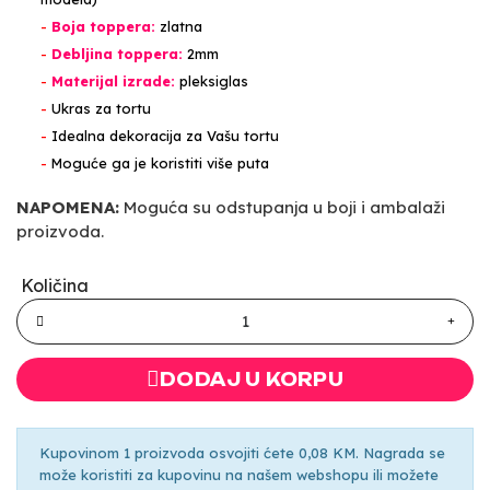
-
Boja toppera:
zlatna
-
Debljina toppera:
2mm
-
Materijal izrade:
pleksiglas
-
Ukras za tortu
-
Idealna dekoracija za Vašu tortu
-
Moguće ga je koristiti više puta
NAPOMENA:
Moguća su odstupanja u boji i ambalaži
proizvoda.
Količina
DODAJ U KORPU
Kupovinom 1 proizvoda osvojiti ćete 0,08 KM. Nagrada se
može koristiti za kupovinu na našem webshopu ili možete