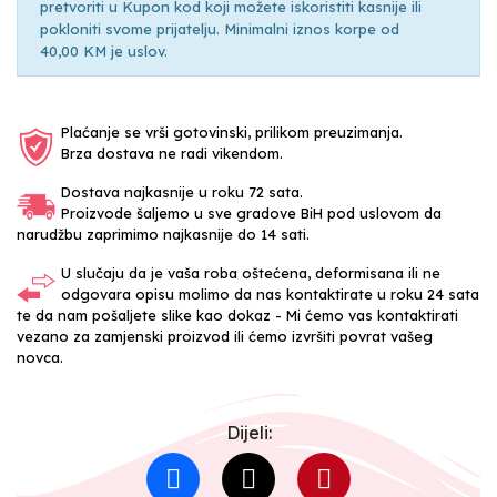
pretvoriti u Kupon kod koji možete iskoristiti kasnije ili
pokloniti svome prijatelju. Minimalni iznos korpe od
40,00 KM je uslov.
Plaćanje se vrši gotovinski, prilikom preuzimanja.
Brza dostava ne radi vikendom.
Dostava najkasnije u roku 72 sata.
Proizvode šaljemo u sve gradove BiH pod uslovom da
narudžbu zaprimimo najkasnije do 14 sati.
U slučaju da je vaša roba oštećena, deformisana ili ne
odgovara opisu molimo da nas kontaktirate u roku 24 sata
te da nam pošaljete slike kao dokaz - Mi ćemo vas kontaktirati
vezano za zamjenski proizvod ili ćemo izvršiti povrat vašeg
novca.
Dijeli: