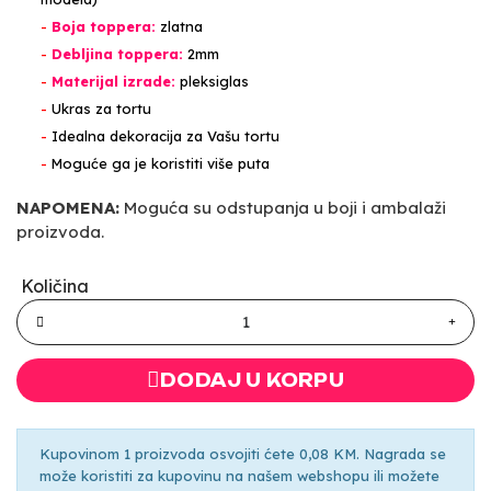
-
Boja toppera:
zlatna
-
Debljina toppera:
2mm
-
Materijal izrade:
pleksiglas
-
Ukras za tortu
-
Idealna dekoracija za Vašu tortu
-
Moguće ga je koristiti više puta
NAPOMENA:
Moguća su odstupanja u boji i ambalaži
proizvoda.
Količina
DODAJ U KORPU
Kupovinom 1 proizvoda osvojiti ćete 0,08 KM. Nagrada se
može koristiti za kupovinu na našem webshopu ili možete