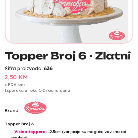
Topper Broj 6 - Zlatni
Šifra proizvoda:
636
2,50 KM
s PDV-om
Isporuka u roku 1-2 radna dana
Brand:
Topper Broj 6
-
Visina toppera:
12.5cm (varijacije su moguće zavisno od
modela)