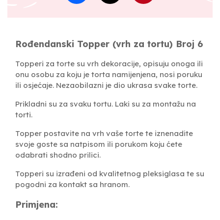
Rođendanski Topper (vrh za tortu) Broj 6
Topperi za torte su vrh dekoracije, opisuju onoga ili
onu osobu za koju je torta namijenjena, nosi poruku
ili osjećaje. Nezaobilazni je dio ukrasa svake torte.
Prikladni su za svaku tortu. Laki su za montažu na
torti.
Topper postavite na vrh vaše torte te iznenadite
svoje goste sa natpisom ili porukom koju ćete
odabrati shodno prilici.
Topperi su izrađeni od kvalitetnog pleksiglasa te su
pogodni za kontakt sa hranom.
Primjena: