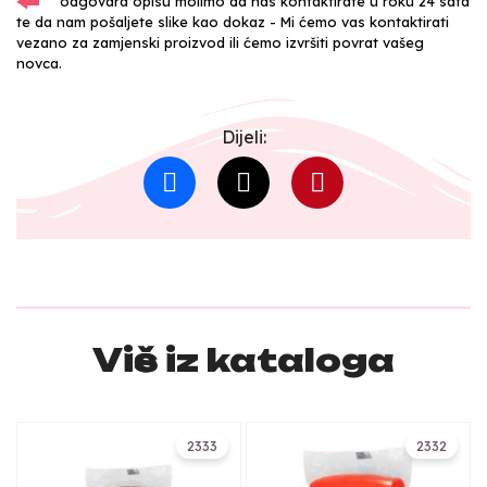
odgovara opisu molimo da nas kontaktirate u roku 24 sata
te da nam pošaljete slike kao dokaz - Mi ćemo vas kontaktirati
vezano za zamjenski proizvod ili ćemo izvršiti povrat vašeg
novca.
Dijeli:
Više iz kataloga
2333
2332