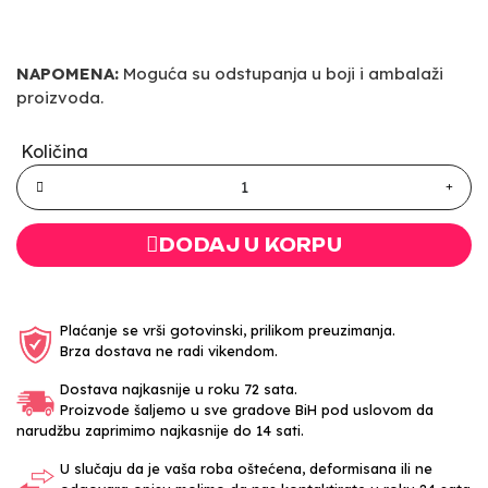
NAPOMENA:
Moguća su odstupanja u boji i ambalaži
proizvoda.
Količina
DODAJ U KORPU
Plaćanje se vrši gotovinski, prilikom preuzimanja.
Brza dostava ne radi vikendom.
Dostava najkasnije u roku 72 sata.
Proizvode šaljemo u sve gradove BiH pod uslovom da
narudžbu zaprimimo najkasnije do 14 sati.
U slučaju da je vaša roba oštećena, deformisana ili ne