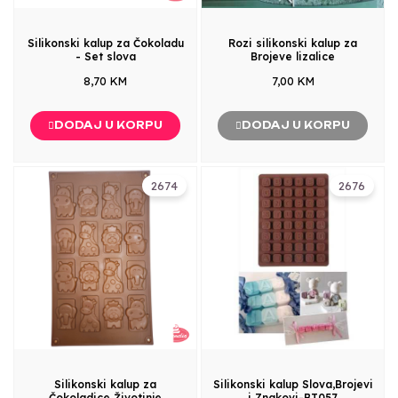
Silikonski kalup za Čokoladu
Rozi silikonski kalup za
- Set slova
Brojeve lizalice
8,70 KM
7,00 KM
DODAJ U KORPU
DODAJ U KORPU
2674
2676
Silikonski kalup za
Silikonski kalup Slova,Brojevi
Čokoladice Životinje
i Znakovi-BT057