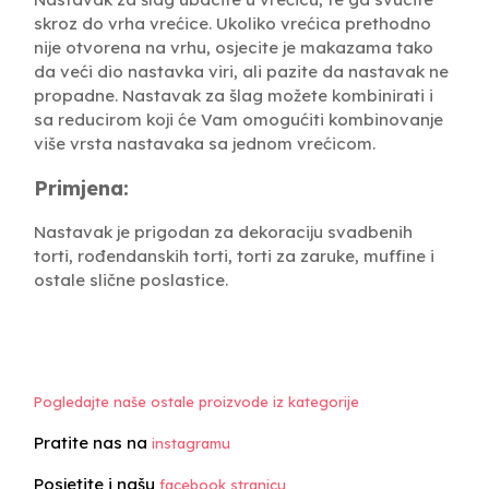
skroz do vrha vrećice. Ukoliko vrećica prethodno
nije otvorena na vrhu, osjecite je makazama tako
da veći dio nastavka viri, ali pazite da nastavak ne
propadne. Nastavak za šlag možete kombinirati i
sa reducirom koji će Vam omogućiti kombinovanje
više vrsta nastavaka sa jednom vrećicom.
Primjena:
Nastavak je prigodan za dekoraciju svadbenih
torti, rođendanskih torti, torti za zaruke, muffine i
ostale slične poslastice.
Pogledajte naše ostale proizvode iz kategorije
Pratite nas na
instagramu
Posjetite i našu
facebook stranicu