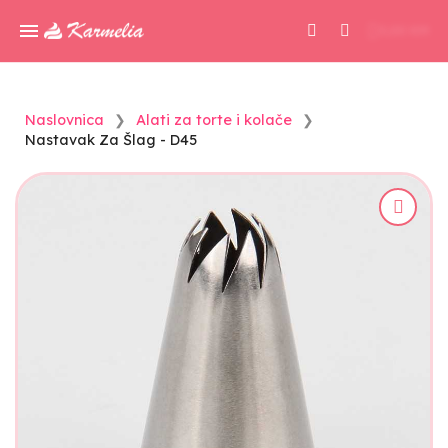
0,00 KM
Naslovnica
Alati za torte i kolače
Nastavak Za Šlag - D45