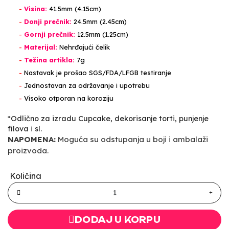
-
Visina:
41.5mm (4.15cm)
-
Donji prečnik:
24.5mm (2.45cm)
-
Gornji prečnik:
12.5mm (1.25cm)
-
Materijal:
Nehrđajući čelik
-
Težina artikla:
7g
-
Nastavak je prošao SGS/FDA/LFGB testiranje
-
Jednostavan za održavanje i upotrebu
-
Visoko otporan na koroziju
*Odlično za izradu Cupcake, dekorisanje torti, punjenje
filova i sl.
NAPOMENA:
Moguća su odstupanja u boji i ambalaži
proizvoda.
Količina
DODAJ U KORPU