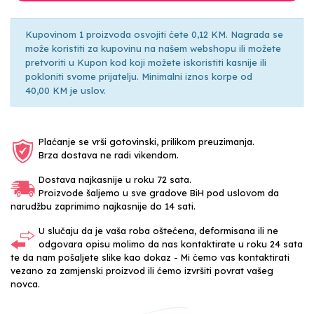
Kupovinom 1 proizvoda osvojiti ćete 0,12 KM. Nagrada se
može koristiti za kupovinu na našem webshopu ili možete
pretvoriti u Kupon kod koji možete iskoristiti kasnije ili
pokloniti svome prijatelju. Minimalni iznos korpe od
40,00 KM je uslov.
Plaćanje se vrši gotovinski, prilikom preuzimanja.
Brza dostava ne radi vikendom.
Dostava najkasnije u roku 72 sata.
Proizvode šaljemo u sve gradove BiH pod uslovom da
narudžbu zaprimimo najkasnije do 14 sati.
U slučaju da je vaša roba oštećena, deformisana ili ne
odgovara opisu molimo da nas kontaktirate u roku 24 sata
te da nam pošaljete slike kao dokaz - Mi ćemo vas kontaktirati
vezano za zamjenski proizvod ili ćemo izvršiti povrat vašeg
novca.