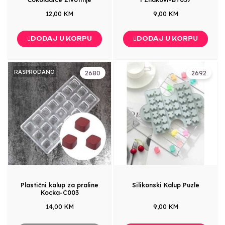
12,00 KM
9,00 KM
DODAJ U KORPU
DODAJ U KORPU
RASPRODANO
2680
2692
Plastični kalup za praline
Silikonski Kalup Puzle
Kocka-C003
14,00 KM
9,00 KM