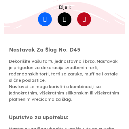
Dijeli:
Nastavak Za Šlag No. D45
Dekorišite Vašu tortu jednostavno i brzo. Nastavak
je prigodan za dekoraciju svadbenih torti,
rođendanskih torti, torti za zaruke, muffine i ostale
slične poslastice.
Nastavci se mogu koristiti u kombinaciji sa
jednokratnim, višekratnim silikonskim ili višekratnim
platnenim vrećicama za šlag.
Uputstvo za upotrebu:
Nastavak za šlag ubacite u vrećicu, te ga svucite