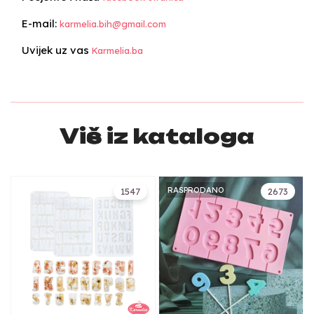
E-mail:
karmelia.bih@gmail.com
Uvijek uz vas
Karmelia.ba
Više iz kataloga
RASPRODANO
1547
2673