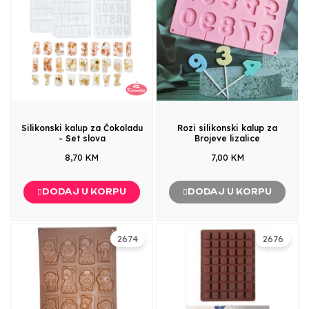
Silikonski kalup za Čokoladu
Rozi silikonski kalup za
- Set slova
Brojeve lizalice
8,70 KM
7,00 KM
DODAJ U KORPU
DODAJ U KORPU
2674
2676