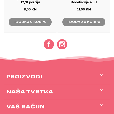
12/8 porcija
Modeliranje 4 u 1
8,00 KM
11,00 KM
DODAJ U KORPU
DODAJ U KORPU
Facebook
Instagram

PROIZVODI

NAŠA TVRTKA

VAŠ RAČUN