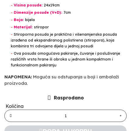
-
Visina posude:
24x19cm
-
Dimenzije posude (V+D):
7cm
-
Boja:
bijela
-
Materijal:
stiropor
-
Stiroporna posuda je praktična i višenamjenska posuda
izrađena od ekspandiranog polistirena (stiropora), koja
kombinira tri odvojena dijela u jednoj posudi
-
Ova posuda omogućava pakiranje, čuvanje i posluživanje
različitih vrsta hrane ili obroka u jednom kompaktnom i
funkcionalnom pakiranju
NAPOMENA:
Moguća su odstupanja u boji i ambalaži
proizvoda.
Rasprodano
Količina