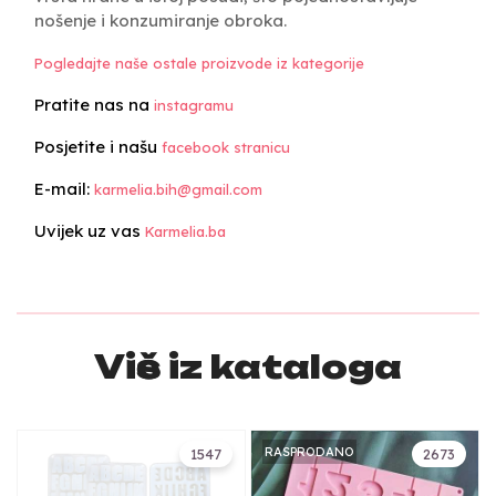
nošenje i konzumiranje obroka.
Pogledajte naše ostale proizvode iz kategorije
Pratite nas na
instagramu
Posjetite i našu
facebook stranicu
E-mail:
karmelia.bih@gmail.com
Uvijek uz vas
Karmelia.ba
Više iz kataloga
RASPRODANO
1547
2673