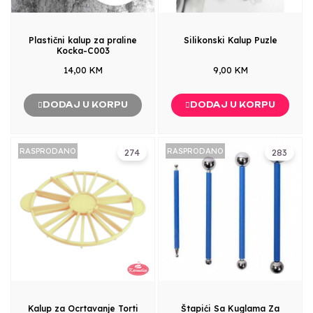
Plastični kalup za praline
Silikonski Kalup Puzle
Kocka-C003
14,00 KM
9,00 KM
DODAJ U KORPU
DODAJ U KORPU
RASPRODANO
RASPRODANO
274
283
Kalup za Ocrtavanje Torti
Štapići Sa Kuglama Za