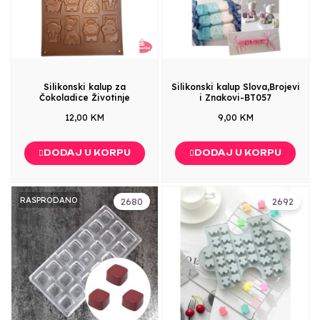
Silikonski kalup za
Silikonski kalup Slova,Brojevi
Čokoladice Životinje
i Znakovi-BT057
12,00 KM
9,00 KM
DODAJ U KORPU
DODAJ U KORPU
RASPRODANO
2680
2692