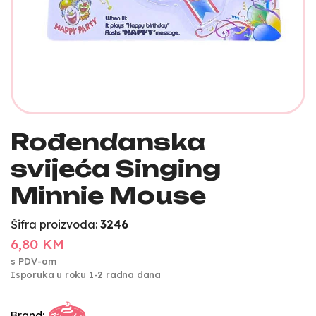
Rođendanska
svijeća Singing
Minnie Mouse
Šifra proizvoda:
3246
6,80 KM
s PDV-om
Isporuka u roku 1-2 radna dana
Brand: