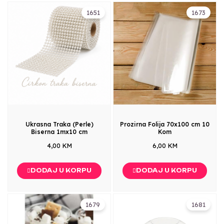
1651
1673
Ukrasna Traka (Perle)
Prozirna Folija 70x100 cm 10
Biserna 1mx10 cm
Kom
4,00 KM
6,00 KM
DODAJ U KORPU
DODAJ U KORPU
1679
1681