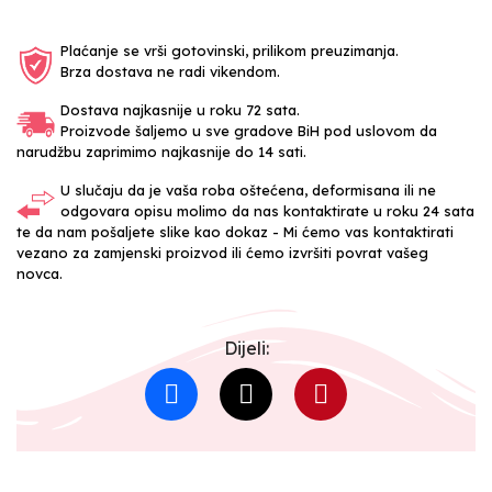
Plaćanje se vrši gotovinski, prilikom preuzimanja.
Brza dostava ne radi vikendom.
Dostava najkasnije u roku 72 sata.
Proizvode šaljemo u sve gradove BiH pod uslovom da
narudžbu zaprimimo najkasnije do 14 sati.
U slučaju da je vaša roba oštećena, deformisana ili ne
odgovara opisu molimo da nas kontaktirate u roku 24 sata
te da nam pošaljete slike kao dokaz - Mi ćemo vas kontaktirati
vezano za zamjenski proizvod ili ćemo izvršiti povrat vašeg
novca.
Dijeli: