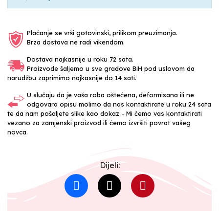
Plaćanje se vrši gotovinski, prilikom preuzimanja.
Brza dostava ne radi vikendom.
Dostava najkasnije u roku 72 sata.
Proizvode šaljemo u sve gradove BiH pod uslovom da
narudžbu zaprimimo najkasnije do 14 sati.
U slučaju da je vaša roba oštećena, deformisana ili ne
odgovara opisu molimo da nas kontaktirate u roku 24 sata
te da nam pošaljete slike kao dokaz - Mi ćemo vas kontaktirati
vezano za zamjenski proizvod ili ćemo izvršiti povrat vašeg
novca.
Dijeli: