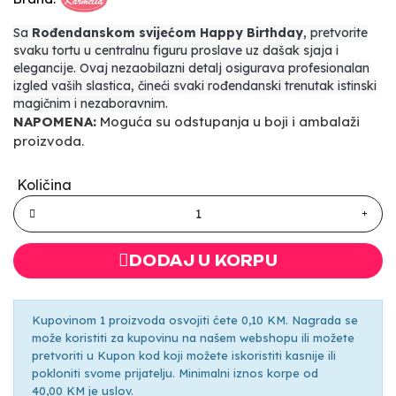
Sa
Rođendanskom svijećom Happy Birthday
, pretvorite
svaku tortu u centralnu figuru proslave uz dašak sjaja i
elegancije. Ovaj nezaobilazni detalj osigurava profesionalan
izgled vaših slastica, čineći svaki rođendanski trenutak istinski
magičnim i nezaboravnim.
NAPOMENA:
Moguća su odstupanja u boji i ambalaži
proizvoda.
Količina
DODAJ U KORPU
Kupovinom 1 proizvoda osvojiti ćete 0,10 KM. Nagrada se
može koristiti za kupovinu na našem webshopu ili možete
pretvoriti u Kupon kod koji možete iskoristiti kasnije ili
pokloniti svome prijatelju. Minimalni iznos korpe od
40,00 KM je uslov.