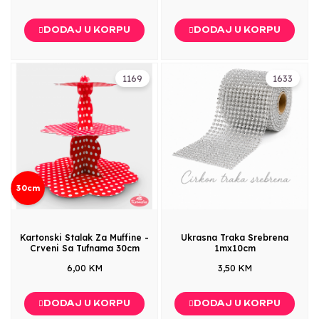
DODAJ U KORPU
DODAJ U KORPU
1169
1633
30cm
Kartonski Stalak Za Muffine -
Ukrasna Traka Srebrena
Crveni Sa Tufnama 30cm
1mx10cm
6,00 KM
3,50 KM
DODAJ U KORPU
DODAJ U KORPU