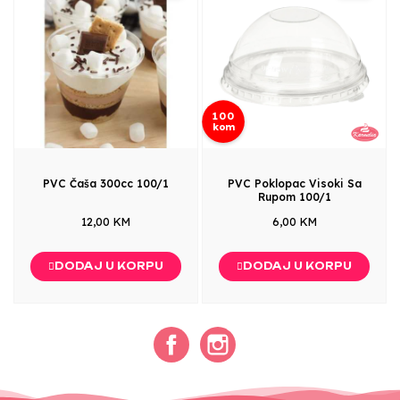
100
kom
PVC Čaša 300cc 100/1
PVC Poklopac Visoki Sa
Rupom 100/1
12,00 KM
6,00 KM
DODAJ U KORPU
DODAJ U KORPU
Facebook
Instagram