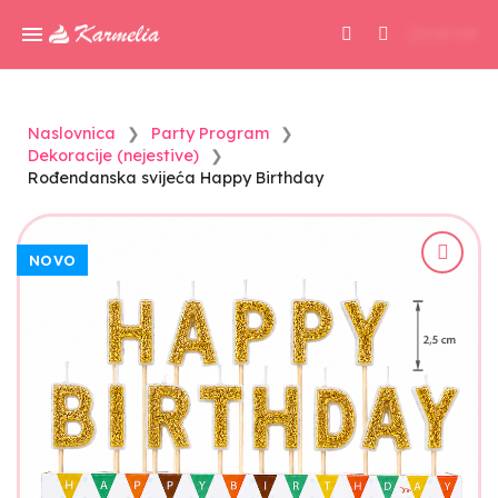
0,00 KM
Naslovnica
Party Program
Dekoracije (nejestive)
Rođendanska svijeća Happy Birthday
NOVO