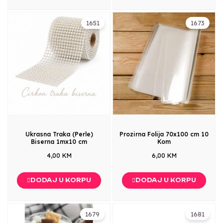
1651
1673
Ukrasna Traka (Perle)
Prozirna Folija 70x100 cm 10
Biserna 1mx10 cm
Kom
4,00 KM
6,00 KM
DODAJ U KORPU
DODAJ U KORPU
1679
1681