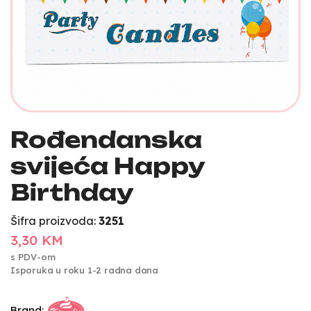
Rođendanska
svijeća Happy
Birthday
Šifra proizvoda:
3251
3,30 KM
s PDV-om
Isporuka u roku 1-2 radna dana
Brand: