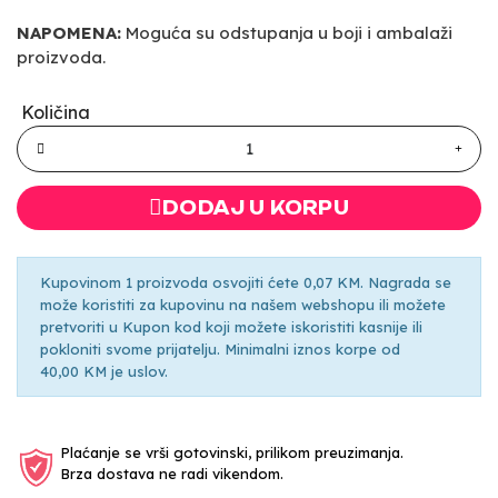
NAPOMENA:
Moguća su odstupanja u boji i ambalaži
proizvoda.
Količina
DODAJ U KORPU
Kupovinom 1 proizvoda osvojiti ćete 0,07 KM. Nagrada se
može koristiti za kupovinu na našem webshopu ili možete
pretvoriti u Kupon kod koji možete iskoristiti kasnije ili
pokloniti svome prijatelju. Minimalni iznos korpe od
40,00 KM je uslov.
Plaćanje se vrši gotovinski, prilikom preuzimanja.
Brza dostava ne radi vikendom.