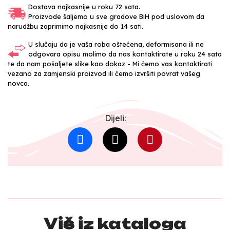
Dostava najkasnije u roku 72 sata.
Proizvode šaljemo u sve gradove BiH pod uslovom da
narudžbu zaprimimo najkasnije do 14 sati.
U slučaju da je vaša roba oštećena, deformisana ili ne
odgovara opisu molimo da nas kontaktirate u roku 24 sata
te da nam pošaljete slike kao dokaz - Mi ćemo vas kontaktirati
vezano za zamjenski proizvod ili ćemo izvršiti povrat vašeg
novca.
Dijeli:
Više iz kataloga