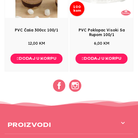
100
kom
PVC Čaša 300cc 100/1
PVC Poklopac Visoki Sa
Rupom 100/1
12,00 KM
6,00 KM
DODAJ U KORPU
DODAJ U KORPU
Facebook
Instagram

PROIZVODI