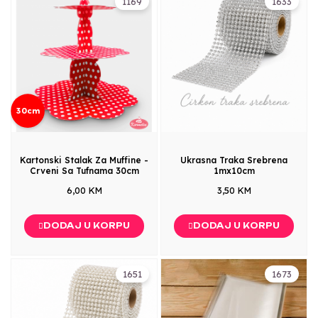
1169
1633
30cm
Kartonski Stalak Za Muffine -
Ukrasna Traka Srebrena
Crveni Sa Tufnama 30cm
1mx10cm
6,00 KM
3,50 KM
DODAJ U KORPU
DODAJ U KORPU
1651
1673