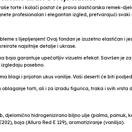
aše torte i kolači postat će prava slastičarska remek-djel
e profesionalan i elegantan izgled, pretvarajući svaki 
leme s lijepljenjem! Ovaj fondan je izuzetno elastičan i j
eirate najsitnije detalje i ukrase.
boja garantuje upečatljiv vizuelni efekat. Savršen je za
e izgledaju posebno.
a blagi i prijatan ukus vanilije. Vaši deserti će biti podjedn
 oblaganje torti, ali i za izradu figurica, traka i svih vrs
b, djelomično hidrogenizirano biljno ulje (palma, pamuk, ka
02), boja (Allura Red E 129), aromatiziranje (vanilija).