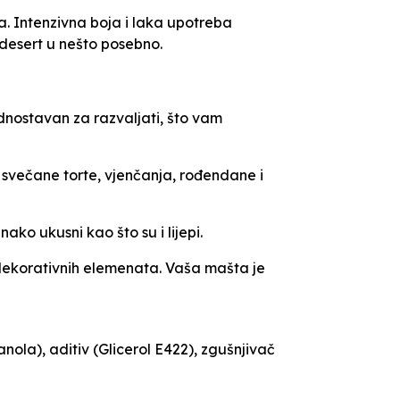
a. Intenzivna boja i laka upotreba
desert u nešto posebno.
ednostavan za razvaljati, što vam
 svečane torte, vjenčanja, rođendane i
ako ukusni kao što su i lijepi.
ta dekorativnih elemenata. Vaša mašta je
nola), aditiv (Glicerol E422), zgušnjivač