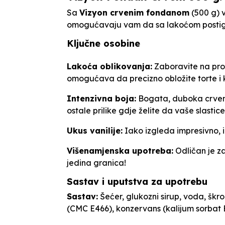
Sa
Vizyon crvenim fondanom
(500 g) v
omogućavaju vam da sa lakoćom postignet
Ključne osobine
Lakoća oblikovanja:
Zaboravite na prob
omogućava da precizno obložite torte i kr
Intenzivna boja:
Bogata, duboka crvena 
ostale prilike gdje želite da vaše slastic
Ukus vanilije:
Iako izgleda impresivno, im
Višenamjenska upotreba:
Odličan je za
jedina granica!
Sastav i uputstva za upotrebu
Sastav:
Šećer, glukozni sirup, voda, škro
(CMC E466), konzervans (kalijum sorbat E2