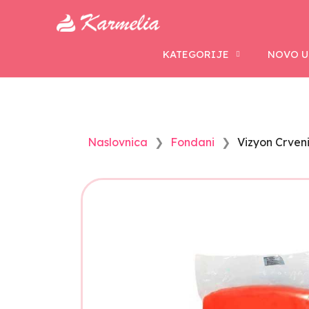
KATEGORIJE
NOVO U
Naslovnica
Fondani
Vizyon Crven