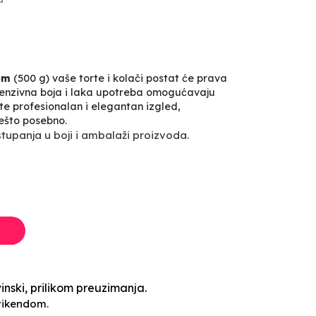
om
(500 g) vaše torte i kolači postat će prava
ntenzivna boja i laka upotreba omogućavaju
e profesionalan i elegantan izgled,
nešto posebno.
upanja u boji i ambalaži proizvoda.
inski, prilikom preuzimanja.
vikendom.