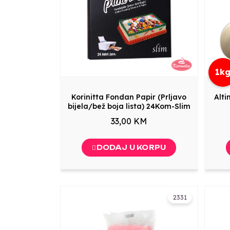
1k
Korinitta Fondan Papir (Prljavo
Alti
bijela/bež boja lista) 24Kom-Slim
33,00 KM
DODAJ U KORPU
2331