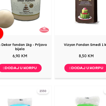
g
n Dekor fondan 1kg - Prljavo
Vizyon Fondan Smeđi 1 
bijela
6,90 KM
8,50 KM
DODAJ U KORPU
DODAJ U KORPU
2330