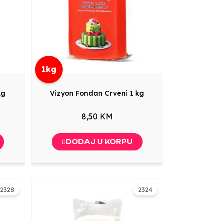
1kg
kg
Vizyon Fondan Crveni 1 kg
8,50 KM
DODAJ U KORPU
2328
2324