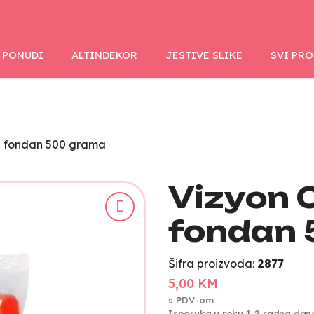
 PONUDI
ALTINDEKOR
JESTIVE SLIKE
SVI PR
i fondan 500 grama
Vizyon 
fondan
Šifra proizvoda:
2877
5,00 KM
s PDV-om
Isporuka u roku 1-2 radna dan