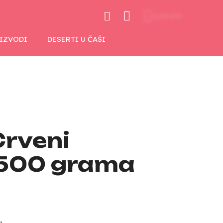
0,00 KM
OIZVODI
DESERTI U ČAŠI
Crveni
 500 grama
a