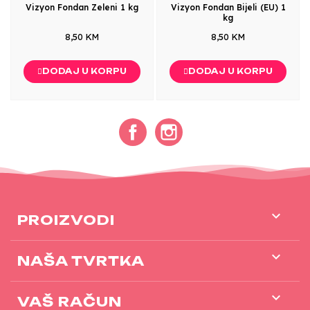
Vizyon Fondan Zeleni 1 kg
Vizyon Fondan Bijeli (EU) 1
kg
8,50 KM
8,50 KM
DODAJ U KORPU
DODAJ U KORPU
Facebook
Instagram

PROIZVODI

NAŠA TVRTKA

VAŠ RAČUN