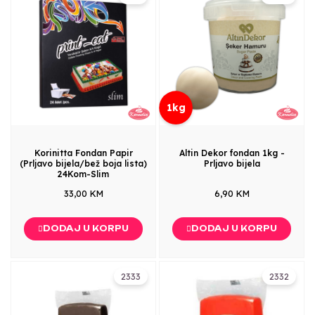
1kg
Korinitta Fondan Papir
Altin Dekor fondan 1kg -
(Prljavo bijela/bež boja lista)
Prljavo bijela
24Kom-Slim
33,00 KM
6,90 KM
DODAJ U KORPU
DODAJ U KORPU
2333
2332