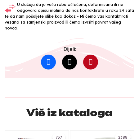
U slučaju da je vaša roba oštećena, deformisana ili ne
odgovara opisu molimo da nas kontaktirate u roku 24 sata
te da nam pošaljete slike kao dokaz - Mi ćemo vas kontaktirati
vezano za zamjenski proizvod ili ćemo izvršiti povrat vašeg
novca.
Dijeli:
Više iz kataloga
757
2388