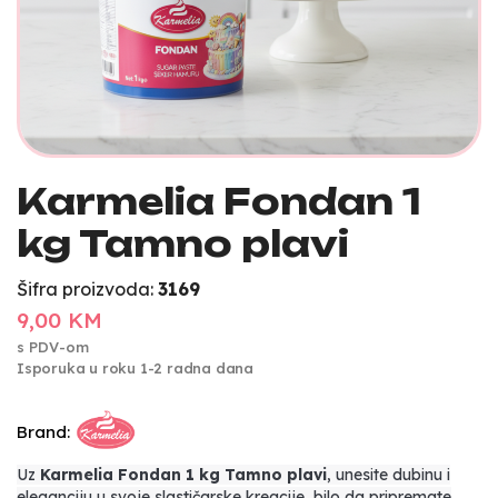
Karmelia Fondan 1
kg Tamno plavi
Šifra proizvoda:
3169
9,00 KM
s PDV-om
Isporuka u roku 1-2 radna dana
Brand:
Uz
Karmelia Fondan 1 kg Tamno plavi
, unesite dubinu i
eleganciju u svoje slastičarske kreacije, bilo da pripremate