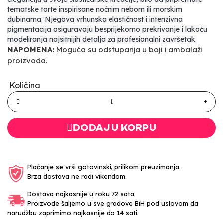
tematske torte inspirisane noćnim nebom ili morskim
dubinama. Njegova vrhunska elastičnost i intenzivna
pigmentacija osiguravaju besprijekorno prekrivanje i lakoću
modeliranja najsitnijih detalja za profesionalni završetak.
NAPOMENA:
Moguća su odstupanja u boji i ambalaži
proizvoda.
Količina
DODAJ U KORPU
Plaćanje se vrši gotovinski, prilikom preuzimanja.
Brza dostava ne radi vikendom.
Dostava najkasnije u roku 72 sata.
Proizvode šaljemo u sve gradove BiH pod uslovom da
narudžbu zaprimimo najkasnije do 14 sati.