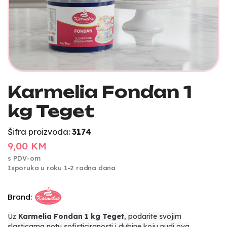
Karmelia Fondan 1
kg Teget
Šifra proizvoda:
3174
9,00 KM
s PDV-om
Isporuka u roku 1-2 radna dana
Brand:
Uz
Karmelia Fondan 1 kg Teget
, podarite svojim
slasticama notu sofisticiranosti i dubine koju nudi ova