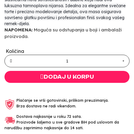
luksuzna tamnoplava nijansa. Idealna za elegantne svečane
torte i precizno modelovanje detalja, ova masa osigurava
savršeno glatku površinu i profesionalan finiš svakog vašeg
remek-djela.
NAPOMENA:
Moguća su odstupanja u boji i ambalaži
proizvoda.
Količina
DODAJ U KORPU
Plaćanje se vrši gotovinski, prilikom preuzimanja.
Brza dostava ne radi vikendom.
Dostava najkasnije u roku 72 sata.
Proizvode šaljemo u sve gradove BiH pod uslovom da
narudžbu zaprimimo najkasnije do 14 sati.