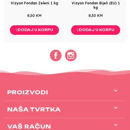
Vizyon Fondan Zeleni 1 kg
Vizyon Fondan Bijeli (EU) 1
kg
8,50 KM
8,50 KM
DODAJ U KORPU
DODAJ U KORPU
Facebook
Instagram

PROIZVODI

NAŠA TVRTKA

VAŠ RAČUN