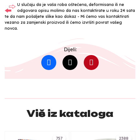
U slučaju da je vaša roba oštećena, deformisana ili ne
odgovara opisu molimo da nas kontaktirate u roku 24 sata
te da nam pošaljete slike kao dokaz - Mi ćemo vas kontaktirati
vezano za zamjenski proizvod ili ćemo izvršiti povrat vašeg
novca.
Dijeli:
Više iz kataloga
757
2388