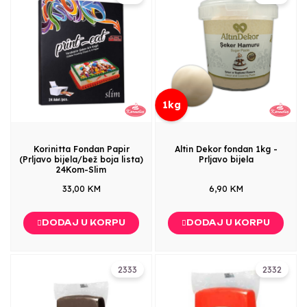
1kg
Korinitta Fondan Papir
Altin Dekor fondan 1kg -
(Prljavo bijela/bež boja lista)
Prljavo bijela
24Kom-Slim
33,00 KM
6,90 KM
DODAJ U KORPU
DODAJ U KORPU
2333
2332