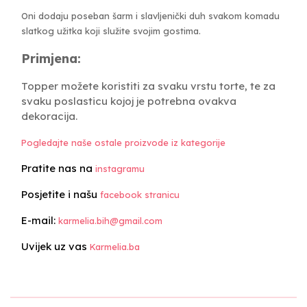
Oni dodaju poseban šarm i slavljenički duh svakom komadu
slatkog užitka koji služite svojim gostima.
Primjena:
Topper možete koristiti za svaku vrstu torte, te za
svaku poslasticu kojoj je potrebna ovakva
dekoracija.
Pogledajte naše ostale proizvode iz kategorije
Pratite nas na
instagramu
Posjetite i našu
facebook stranicu
E-mail:
karmelia.bih@gmail.com
Uvijek uz vas
Karmelia.ba