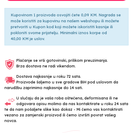
Kupovinom 1 proizvoda osvojiti ćete 0,09 KM. Nagrada se
može koristiti za kupovinu na našem webshopu ili možete
pretvoriti u Kupon kod koji možete iskoristiti kasnije ili
pokloniti svome prijatelju. Minimalni iznos korpe od
40,00 KM je uslov.
Plaćanje se vrši gotovinski, prilikom preuzimanja.
Brza dostava ne radi vikendom.
Dostava najkasnije u roku 72 sata.
Proizvode šaljemo u sve gradove BiH pod uslovom da
narudžbu zaprimimo najkasnije do 14 sati.
U slučaju da je vaša roba oštećena, deformisana ili ne
odgovara opisu molimo da nas kontaktirate u roku 24 sata
te da nam pošaljete slike kao dokaz - Mi ćemo vas kontaktirati
vezano za zamjenski proizvod ili ćemo izvršiti povrat vašeg
novca.