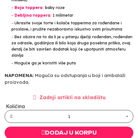
-
Boja toppera:
baby roze
-
Debljina toppera:
1 milimetar
-
Ukrasite svoje torte i kolače topperima za rođendane i
proslave, i pružite nezaboravno iskustvo svim prisutnima
-
Bez obzira na to da li je u pitanju dječiji rođendan, rođendan
za odrasle, godišnjica ili bilo koja druga posebna prilika, ovaj
detalj će biti savršen dodatak koji će upotpuniti atmosferu
slavlja
-
Moguće ga je koristiti više puta
NAPOMENA:
Moguća su odstupanja u boji i ambalaži
proizvoda.
Zadnji artikli na skladištu
Količina
DODAJ U KORPU