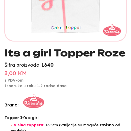
Its a girl Topper Roze
Šifra proizvoda:
1640
3,00 KM
s PDV-om
Isporuka u roku 1-2 radna dana
Brand:
Topper It's a girl
-
Visina toppera:
16.5cm (varijacije su moguće zavisno od
modela)