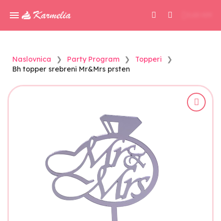
0,00 KM
Naslovnica
Party Program
Topperi
Bh topper srebreni Mr&Mrs prsten