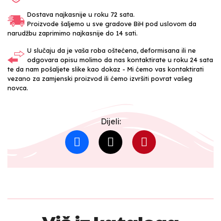
Dostava najkasnije u roku 72 sata.
Proizvode šaljemo u sve gradove BiH pod uslovom da
narudžbu zaprimimo najkasnije do 14 sati.
U slučaju da je vaša roba oštećena, deformisana ili ne
odgovara opisu molimo da nas kontaktirate u roku 24 sata
te da nam pošaljete slike kao dokaz - Mi ćemo vas kontaktirati
vezano za zamjenski proizvod ili ćemo izvršiti povrat vašeg
novca.
Dijeli: