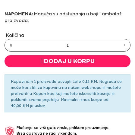
NAPOMENA:
Moguća su odstupanja u boji i ambalaži
proizvoda.
Količina
DODAJ U KORPU
Kupovinom 1 proizvoda osvojiti ćete 0,12 KM. Nagrada se
može koristiti za kupovinu na našem webshopu ili možete
pretvoriti u Kupon kod koji možete iskoristiti kasnije ili
pokloniti svome prijatelju. Minimalni iznos korpe od
40,00 KM je uslov.
Plaćanje se vrši gotovinski, prilikom preuzimanja.
Brza dostava ne radi vikendom.