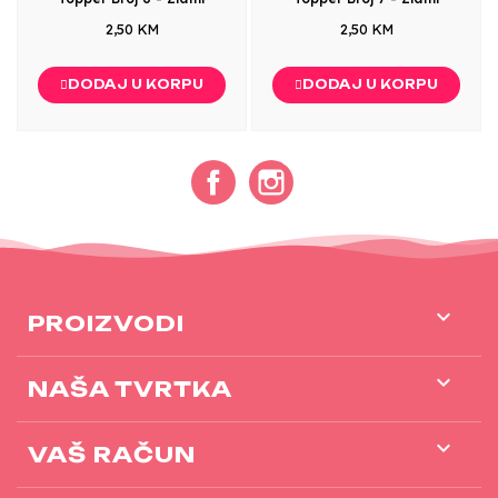
2,50 KM
2,50 KM
DODAJ U KORPU
DODAJ U KORPU
Facebook
Instagram

PROIZVODI

NAŠA TVRTKA

VAŠ RAČUN