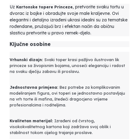
Uz
, pretvorite svaku tortu u
Kartonske topere Princeze
dvorac iz bajke i obradujte svoje male kraljevne. Ovi
elegantni i detaljno izrađeni ukrasi idealni su za tematske
rođendane, pružajući brz i efektan način da običnu
slasticu pretvorite u pravo remek-djelo.
Ključne osobine
Vrhunski dizajn:
Svaki toper krasi pažljivo ilustrovan lik
princeze sa živopisnim bojama, unoseći eleganciju i radost
na svaku dječiju zabavu ili proslavu.
Jednostavna primjena:
Bez potrebe za komplikovanim
modeliranjem figura, ovi toperi se jednostavno postavljaju
na vrh torte ili mafina, štedeći dragocjeno vrijeme
profesionalcima i roditeljima.
Kvalitetan materijal:
Izrađeni od čvrstog,
visokokvalitetnog kartona koji zadržava svoj oblik i
stabilnost tokom cijelog trajanja proslave.