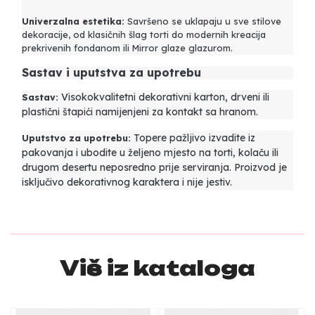
Univerzalna estetika:
Savršeno se uklapaju u sve stilove
dekoracije, od klasičnih šlag torti do modernih kreacija
prekrivenih fondanom ili Mirror glaze glazurom.
Sastav i uputstva za upotrebu
Visokokvalitetni dekorativni karton, drveni ili
Sastav:
plastični štapići namijenjeni za kontakt sa hranom.
Topere pažljivo izvadite iz
Uputstvo za upotrebu:
pakovanja i ubodite u željeno mjesto na torti, kolaču ili
drugom desertu neposredno prije serviranja. Proizvod je
isključivo dekorativnog karaktera i nije jestiv.
Više iz kataloga