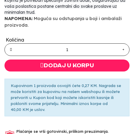
kojima je potreban upečatljiv završni dodir, osiguravajući da
vaša poslastica postane centralni dio svake proslave uz
minimalan trud.
NAPOMENA:
Moguća su odstupanja u boji i ambalaži
proizvoda.
Količina
DODAJ U KORPU
Kupovinom 1 proizvoda osvojiti ćete 0,27 KM. Nagrada se
može koristiti za kupovinu na našem webshopu ili možete
pretvoriti u Kupon kod koji možete iskoristiti kasnije ili
pokloniti svome prijatelju. Minimalni iznos korpe od
40,00 KM je uslov.
Plaćanje se vrši gotovinski, prilikom preuzimanja.