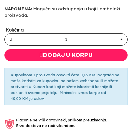
NAPOMENA:
Moguća su odstupanja u boji i ambalaži
proizvoda.
Količina
DODAJ U KORPU
Kupovinom 1 proizvoda osvojiti ćete 0,16 KM. Nagrada se
može koristiti za kupovinu na našem webshopu ili možete
pretvoriti u Kupon kod koji možete iskoristiti kasnije ili
pokloniti svome prijatelju. Minimalni iznos korpe od
40,00 KM je uslov.
Plaćanje se vrši gotovinski, prilikom preuzimanja.
Brza dostava ne radi vikendom.