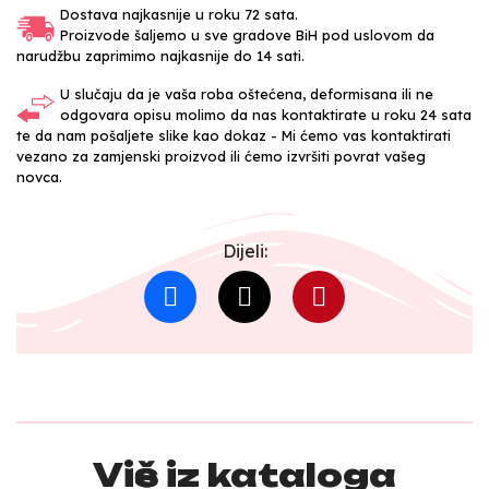
Dostava najkasnije u roku 72 sata.
Proizvode šaljemo u sve gradove BiH pod uslovom da
narudžbu zaprimimo najkasnije do 14 sati.
U slučaju da je vaša roba oštećena, deformisana ili ne
odgovara opisu molimo da nas kontaktirate u roku 24 sata
te da nam pošaljete slike kao dokaz - Mi ćemo vas kontaktirati
vezano za zamjenski proizvod ili ćemo izvršiti povrat vašeg
novca.
Dijeli:
Više iz kataloga