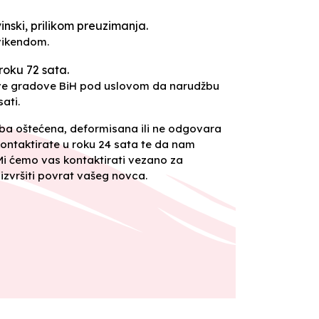
inski, prilikom preuzimanja.
vikendom.
roku 72 sata.
sve gradove BiH pod uslovom da narudžbu
ati.
oba oštećena, deformisana ili ne odgovara
ontaktirate u roku 24 sata te da nam
 Mi ćemo vas kontaktirati vezano za
izvršiti povrat vašeg novca.