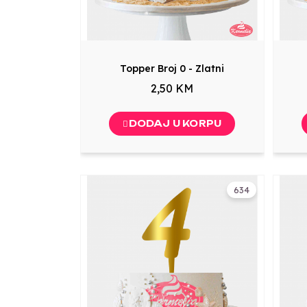
Topper Broj 0 - Zlatni
2,50 KM
DODAJ U KORPU
634