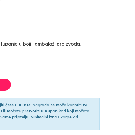
upanja u boji i ambalaži proizvoda.
ti ćete 0,18 KM. Nagrada se može koristiti za
ili možete pretvoriti u Kupon kod koji možete
ti svome prijatelju. Minimalni iznos korpe od