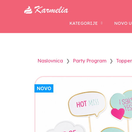
KATEGORIJE
NOVO U
Naslovnica
Party Program
Topper
NOVO