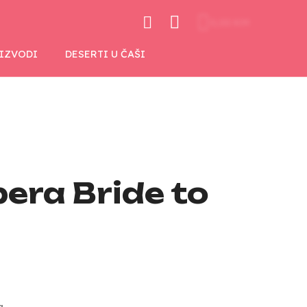
0,00 KM
OIZVODI
DESERTI U ČAŠI
era Bride to
a