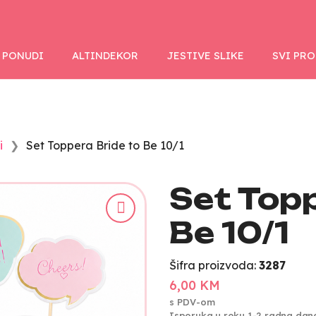
 PONUDI
ALTINDEKOR
JESTIVE SLIKE
SVI PR
i
Set Toppera Bride to Be 10/1
Set Topp
Be 10/1
Šifra proizvoda:
3287
6,00 KM
s PDV-om
Isporuka u roku 1-2 radna dan