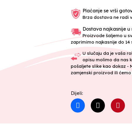
Plaćanje se vrši gotov
Brza dostava ne radi 
Dostava najkasnije u 
Proizvode šaljemo u 
zaprimimo najkasnije do 14 s
U slučaju da je vaša r
opisu molimo da nas k
pošaljete slike kao dokaz -
zamjenski proizvod ili ćemo 
Dijeli: