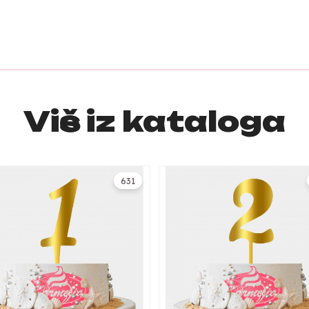
Više iz kataloga
631