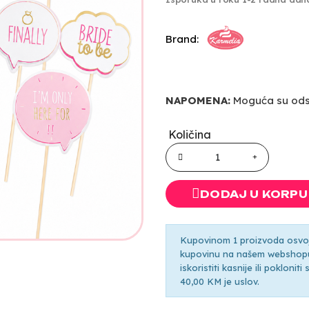
Brand:
NAPOMENA:
Moguća su odst
Količina
DODAJ U KORPU
Kupovinom 1 proizvoda osvoji
kupovinu na našem webshopu 
iskoristiti kasnije ili pokloni
40,00 KM je uslov.