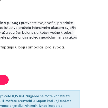
ina (0,30g)
pretvorite svoje vafle, palačinke i
o iskustvo prožeto intenzivnim okusom svježih
pruža savršen balans slatkoće i voćne kiselosti,
e profesionalni izgled i neodoljiv miris svakog
upanja u boji i ambalaži proizvoda.
ti ćete 0,15 KM. Nagrada se može koristiti za
ili možete pretvoriti u Kupon kod koji možete
ti svome prijatelju. Minimalni iznos korpe od