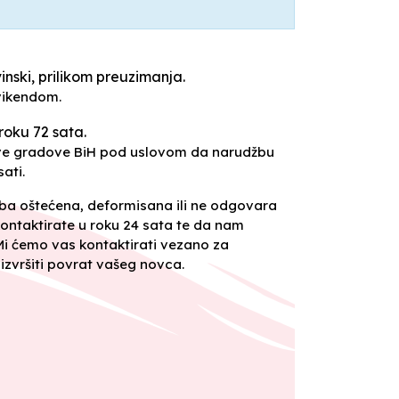
inski, prilikom preuzimanja.
vikendom.
roku 72 sata.
sve gradove BiH pod uslovom da narudžbu
ati.
oba oštećena, deformisana ili ne odgovara
ontaktirate u roku 24 sata te da nam
 Mi ćemo vas kontaktirati vezano za
izvršiti povrat vašeg novca.