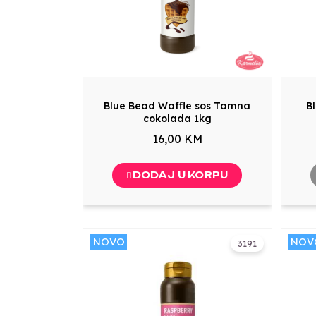
Blue Bead Waffle sos Tamna
B
cokolada 1kg
16,00 KM
DODAJ U KORPU
NOVO
NOV
3191