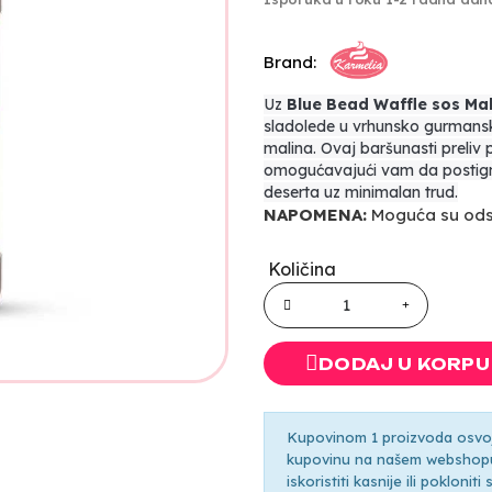
Brand:
Uz
Blue Bead Waffle sos Mal
sladolede u vrhunsko gurmansk
malina. Ovaj baršunasti preliv 
omogućavajući vam da postignet
deserta uz minimalan trud.
NAPOMENA:
Moguća su odst
Količina
DODAJ U KORPU
Kupovinom 1 proizvoda osvoji
kupovinu na našem webshopu 
iskoristiti kasnije ili pokloni