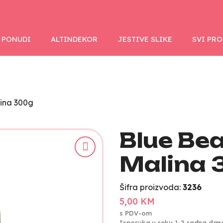
 PONUDI
ALTINDEKOR
JESTIVE SLIKE
SVI PR
ina 300g
Blue Be
Malina 
Šifra proizvoda:
3236
5,00 KM
s PDV-om
Isporuka u roku 1-2 radna dan