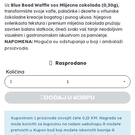
Uz
Blue Bead Waffle sos Mlijecna cokolada (0,30g)
,
transformišite svoje vafle, palačinke i dezerte u vrhunske
čokoladne kreacije bogatog i punog ukusa. Njegova
svilenkasta tekstura i premium mliječna čokolada pružaju
savršen balans slatkoće, čineći svaki vaš tanjir neodoljivim
vizuelnim i gastronomskim iskustvom za pamćenje.
NAPOMENA:
Moguća su odstupanja u boji i ambalaži
proizvoda.
Rasprodano
Količina
DODAJ U KORPU
Kupovinom 1 proizvoda osvojiti ćete 0,15 KM. Nagrada se
može koristiti za kupovinu na našem webshopu ili možete
pretvoriti u Kupon kod koji možete iskoristiti kasnije ili