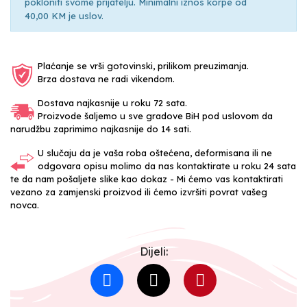
pokloniti svome prijatelju. Minimalni iznos korpe od
40,00 KM je uslov.
Plaćanje se vrši gotovinski, prilikom preuzimanja.
Brza dostava ne radi vikendom.
Dostava najkasnije u roku 72 sata.
Proizvode šaljemo u sve gradove BiH pod uslovom da
narudžbu zaprimimo najkasnije do 14 sati.
U slučaju da je vaša roba oštećena, deformisana ili ne
odgovara opisu molimo da nas kontaktirate u roku 24 sata
te da nam pošaljete slike kao dokaz - Mi ćemo vas kontaktirati
vezano za zamjenski proizvod ili ćemo izvršiti povrat vašeg
novca.
Dijeli: