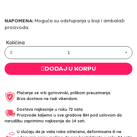
NAPOMENA:
Moguća su odstupanja u boji i ambalaži
proizvoda.
Količina
DODAJ U KORPU
Plaćanje se vrši gotovinski, prilikom preuzimanja.
Brza dostava ne radi vikendom.
Dostava najkasnije u roku 72 sata.
Proizvode šaljemo u sve gradove BiH pod uslovom da
narudžbu zaprimimo najkasnije do 14 sati.
U slučaju da je vaša roba oštećena, deformisana ili ne