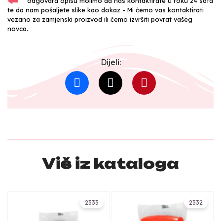
odgovara opisu molimo da nas kontaktirate u roku 24 sata
te da nam pošaljete slike kao dokaz - Mi ćemo vas kontaktirati
vezano za zamjenski proizvod ili ćemo izvršiti povrat vašeg
novca.
Dijeli:
Više iz kataloga
2333
2332