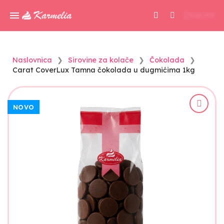
0,00 KM
Naslovnica
Sirovine za kolače
Čokolada
Carat CoverLux Tamna čokolada u dugmićima 1kg
NOVO