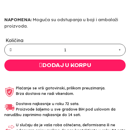
NAPOMENA:
Moguća su odstupanja u boji i ambalaži
proizvoda.
Količina
DODAJ U KORPU
Plaćanje se vrši gotovinski, prilikom preuzimanja.
Brza dostava ne radi vikendom.
Dostava najkasnije u roku 72 sata.
Proizvode šaljemo u sve gradove BiH pod uslovom da
narudžbu zaprimimo najkasnije do 14 sati.
U slučaju da je vaša roba oštećena, deformisana ili ne