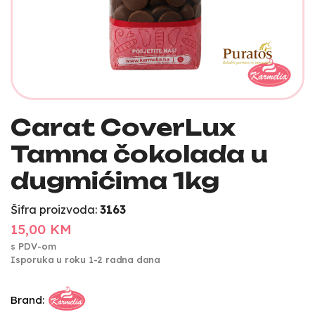
Carat CoverLux
Tamna čokolada u
dugmićima 1kg
Šifra proizvoda:
3163
15,00 KM
s PDV-om
Isporuka u roku 1-2 radna dana
Brand: