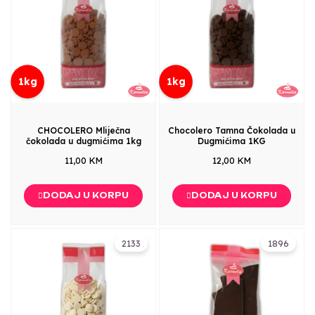
1kg
1kg
CHOCOLERO Mliječna
Chocolero Tamna Čokolada u
čokolada u dugmićima 1kg
Dugmićima 1KG
11,00 KM
12,00 KM
DODAJ U KORPU
DODAJ U KORPU
2133
1896