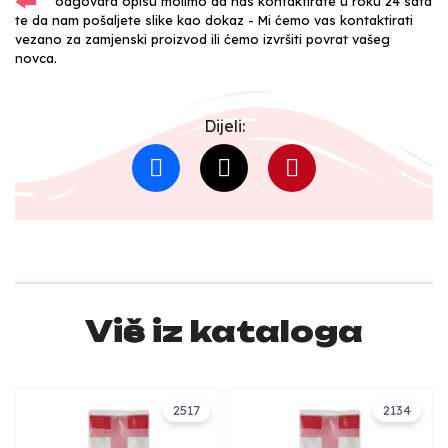
odgovara opisu molimo da nas kontaktirate u roku 24 sata
te da nam pošaljete slike kao dokaz - Mi ćemo vas kontaktirati
vezano za zamjenski proizvod ili ćemo izvršiti povrat vašeg
novca.
Dijeli:
Više iz kataloga
2517
2134