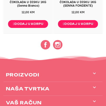
ČOKOLADA U DISKU 1KG
ČOKOLADA U DISKU 1KG
(Senna Bianco)
(SENNA FONDENTE)
12,00 KM
12,00 KM
DODAJ U KORPU
DODAJ U KORPU
Facebook
Instagram

PROIZVODI

NAŠA TVRTKA

VAŠ RAČUN