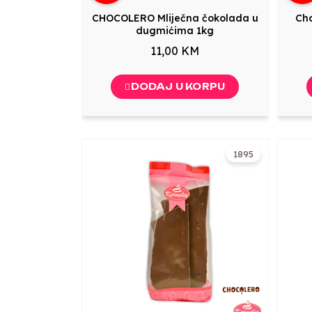
CHOCOLERO Mliječna čokolada u
Ch
dugmićima 1kg
11,00 KM
DODAJ U KORPU
1895