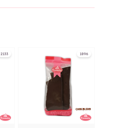
2133
1896