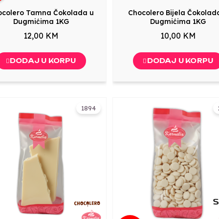
ocolero Tamna Čokolada u
Chocolero Bijela Čokolad
Dugmićima 1KG
Dugmićima 1KG
12,00 KM
10,00 KM
DODAJ U KORPU
DODAJ U KORPU
1894