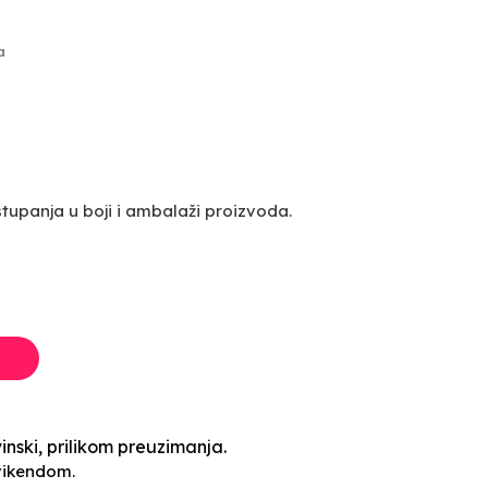
a
upanja u boji i ambalaži proizvoda.
inski, prilikom preuzimanja.
vikendom.