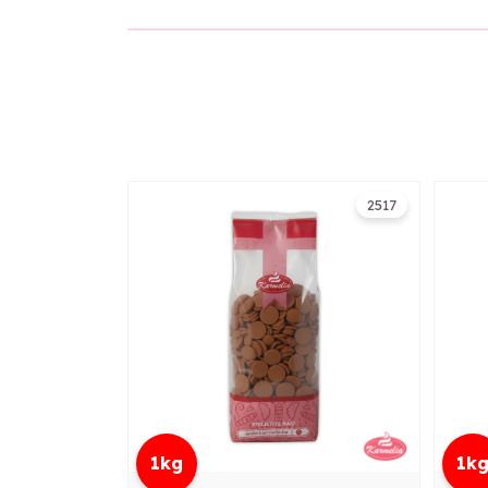
2517
1kg
1k