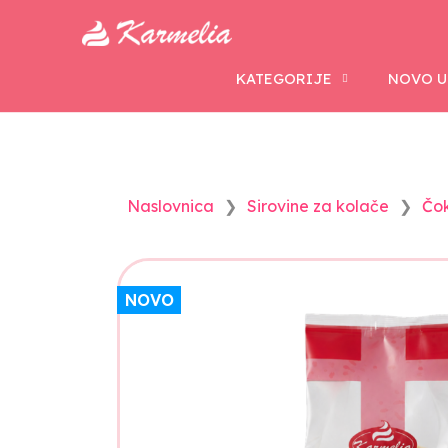
KATEGORIJE
NOVO U
Naslovnica
Sirovine za kolače
Čo
NOVO