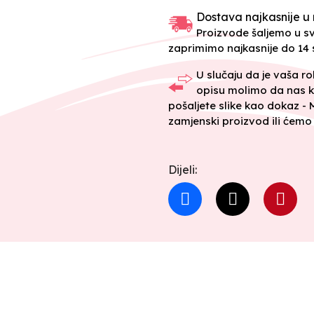
Dostava najkasnije u 
Proizvode šaljemo u 
zaprimimo najkasnije do 14 s
U slučaju da je vaša r
opisu molimo da nas k
pošaljete slike kao dokaz -
zamjenski proizvod ili ćemo 
Dijeli: