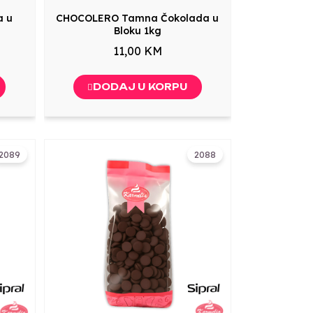
a u
CHOCOLERO Tamna Čokolada u
Bloku 1kg
11,00 KM
DODAJ U KORPU
2089
2088