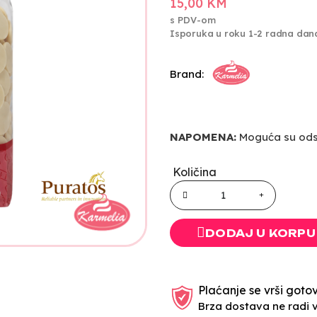
15,00 KM
s PDV-om
Isporuka u roku 1-2 radna dan
Brand:
NAPOMENA:
Moguća su odst
Količina
DODAJ U KORPU
Plaćanje se vrši gotov
Brza dostava ne radi 