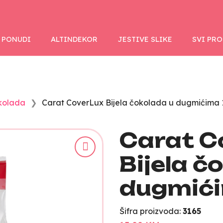
 PONUDI
ALTINDEKOR
JESTIVE SLIKE
SVI PR
kolada
Carat CoverLux Bijela čokolada u dugmićima 
Carat C
Bijela č
dugmići
Šifra proizvoda:
3165