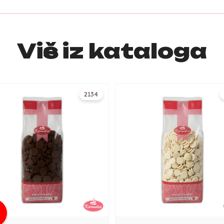
Više iz kataloga
2134
g