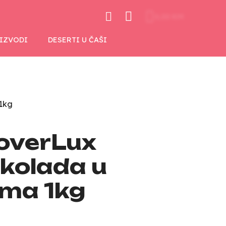
0,00 KM
OIZVODI
DESERTI U ČAŠI
1kg
overLux
okolada u
ma 1kg