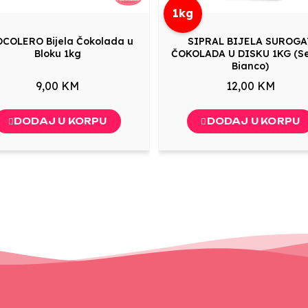
1kg
COLERO Bijela Čokolada u
SIPRAL BIJELA SUROGA
Bloku 1kg
ČOKOLADA U DISKU 1KG (S
Bianco)
9,00 KM
12,00 KM
DODAJ U KORPU
DODAJ U KORPU