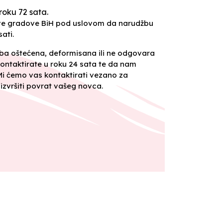
roku 72 sata.
sve gradove BiH pod uslovom da narudžbu
ati.
oba oštećena, deformisana ili ne odgovara
ontaktirate u roku 24 sata te da nam
 Mi ćemo vas kontaktirati vezano za
izvršiti povrat vašeg novca.