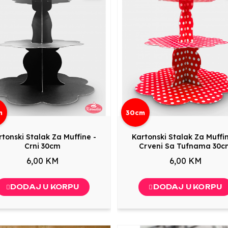
m
30cm
rtonski Stalak Za Muffine -
Kartonski Stalak Za Muffin
Crni 30cm
Crveni Sa Tufnama 30c
6,00 KM
6,00 KM
DODAJ U KORPU
DODAJ U KORPU