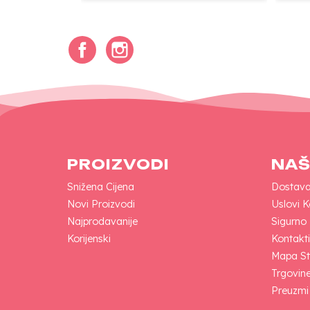
Facebook
Instagram
PROIZVODI
NAŠ
Snižena Cijena
Dostav
Novi Proizvodi
Uslovi K
Najprodavanije
Sigurno
Korijenski
Kontakti
Mapa St
Trgovin
Preuzmi