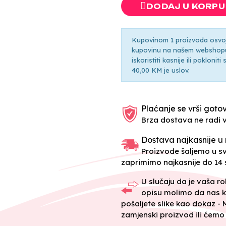
DODAJ U KORPU
Kupovinom 1 proizvoda osvoji
kupovinu na našem webshopu 
iskoristiti kasnije ili pokloni
40,00 KM je uslov.
Plaćanje se vrši gotov
Brza dostava ne radi 
Dostava najkasnije u 
Proizvode šaljemo u 
zaprimimo najkasnije do 14 s
U slučaju da je vaša r
opisu molimo da nas k
pošaljete slike kao dokaz -
zamjenski proizvod ili ćemo 