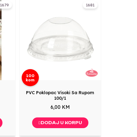
1679
1681
100
kom
PVC Poklopac Visoki Sa Rupom
100/1
6,00 KM
DODAJ U KORPU