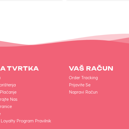
A TVRTKA
VAŠ RAČUN
a
Order Tracking
orištenja
Prijavite Se
 Plaćanje
Napravi Račun
rajte Nas
ranice
e
 Loyalty Program Pravilnik