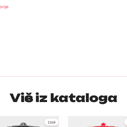
rije
Više iz kataloga
1168