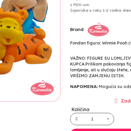
s PDV-om
Isporuka u roku 1-2 radna dan
Brand:
Fondan figura: Winnie Pooh (v
VAŽNO: FIGURE SU LOMLJI
KUPCA.Prilikom pakovanja fig
lomljenje, ali u slučaju štete
VRŠIMO ZAMJENU ISTIH.
NAPOMENA:
Moguća su odst
Zadn
Količina