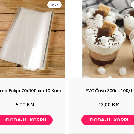
1673
irna Folija 70x100 cm 10 Kom
PVC Čaša 300cc 100/1
6,00 KM
12,00 KM
DODAJ U KORPU
DODAJ U KORPU