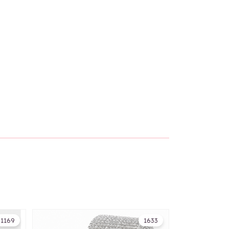
1169
1633