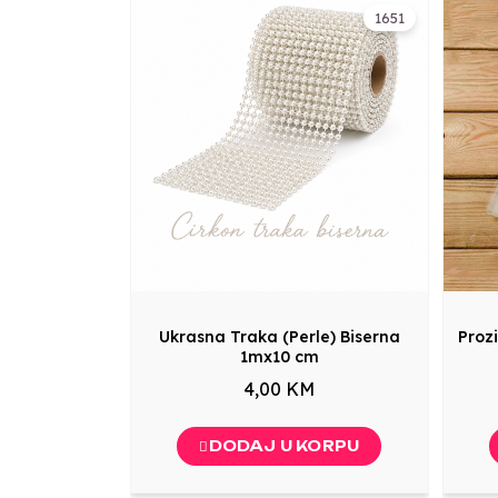
1651
Ukrasna Traka (Perle) Biserna
Proz
1mx10 cm
4,00 KM
DODAJ U KORPU