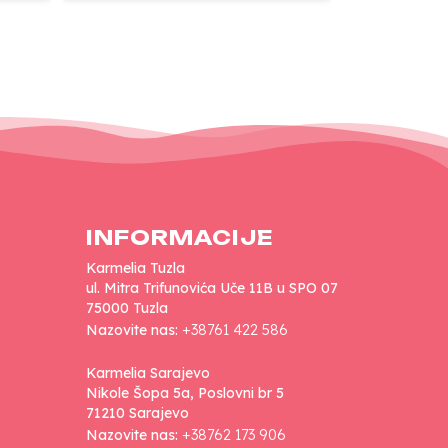
INFORMACIJE
Karmelia Tuzla
ul. Mitra Trifunovića Uče 11B u SPO 07
75000 Tuzla
Nazovite nas:
+38761 422 586
Karmelia Sarajevo
Nikole Šopa 5a, Poslovni br 5
71210 Sarajevo
Nazovite nas:
+38762 173 906