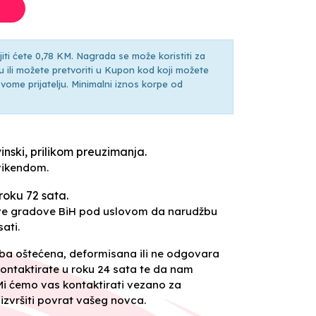
ti ćete 0,78 KM. Nagrada se može koristiti za
ili možete pretvoriti u Kupon kod koji možete
ti svome prijatelju. Minimalni iznos korpe od
inski, prilikom preuzimanja.
vikendom.
roku 72 sata.
sve gradove BiH pod uslovom da narudžbu
ati.
oba oštećena, deformisana ili ne odgovara
ontaktirate u roku 24 sata te da nam
 Mi ćemo vas kontaktirati vezano za
izvršiti povrat vašeg novca.