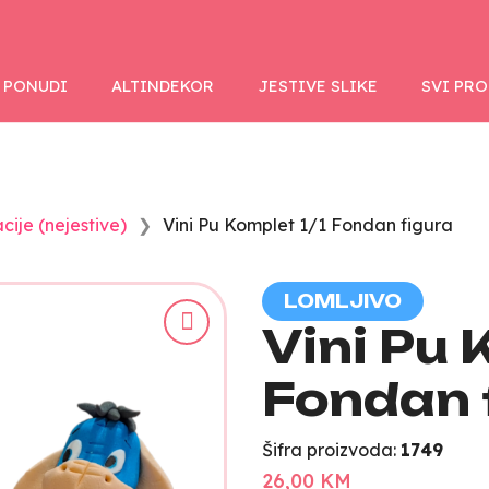
 PONUDI
ALTINDEKOR
JESTIVE SLIKE
SVI PR
cije (nejestive)
Vini Pu Komplet 1/1 Fondan figura
LOMLJIVO
Vini Pu 
Fondan 
Šifra proizvoda:
1749
26,00 KM