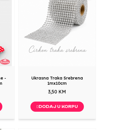
e -
Ukrasna Traka Srebrena
m
1mx10cm
3,50 KM
DODAJ U KORPU