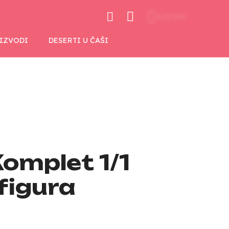
0,00 KM
OIZVODI
DESERTI U ČAŠI
Komplet 1/1
figura