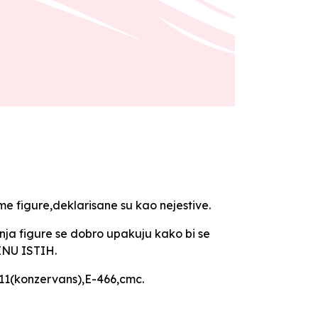
me figure,deklarisane su kao nejestive.
igure se dobro upakuju kako bi se
JENU ISTIH.
211(konzervans),E-466,cmc.