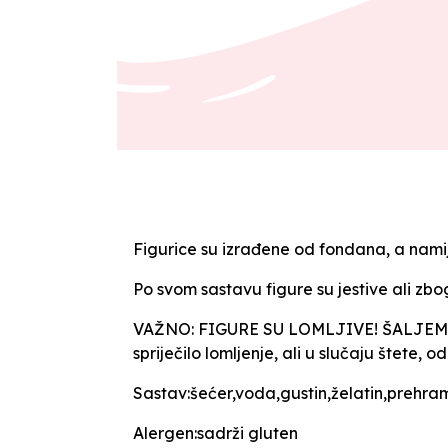
Figurice su izrađene od fondana, a namij
Po svom sastavu figure su jestive ali zb
VAŽNO: FIGURE SU LOMLJIVE! ŠALJEMO 
spriječilo lomljenje, ali u slučaju štet
Sastav:šećer,voda,gustin,želatin,prehra
Alergen:sadrži gluten