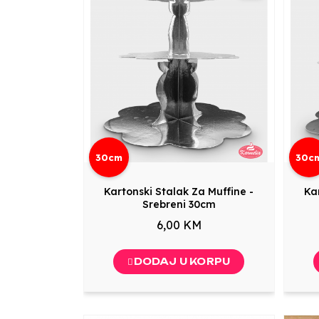
30cm
30c
Kartonski Stalak Za Muffine -
Ka
Srebreni 30cm
6,00 KM
DODAJ U KORPU