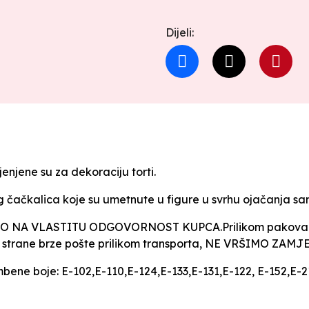
Dijeli:
enjene su za dekoraciju torti.
og čačkalica koje su umetnute u figure u svrhu ojačanja sa
NA VLASTITU ODGOVORNOST KUPCA.Prilikom pakovanja f
e, od strane brze pošte prilikom transporta, NE VRŠIMO ZAM
mbene boje: E-102,E-110,E-124,E-133,E-131,E-122, E-152,E-