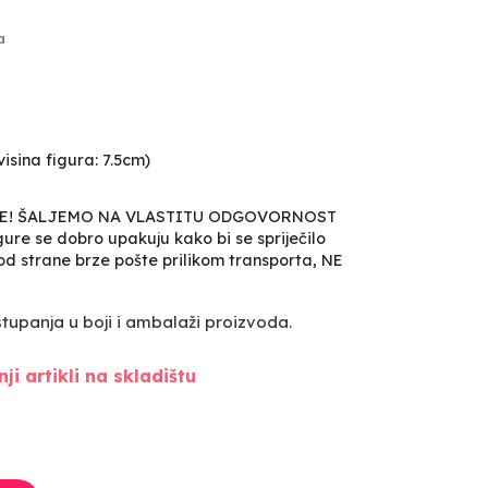
a
isina figura: 7.5cm)
VE! ŠALJEMO NA VLASTITU ODGOVORNOST
ure se dobro upakuju kako bi se spriječilo
, od strane brze pošte prilikom transporta, NE
upanja u boji i ambalaži proizvoda.
ji artikli na skladištu