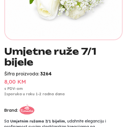
Umjetne ruže 7/1
bijele
Šifra proizvoda:
3264
8,00 KM
s PDV-om
Isporuka u roku 1-2 radna dana
Brand:
Sa
, udahnite eleganciju i
Umjetnim ružama 7/1 bijelim
profinjenost svojim slastičarskim kreacijama na