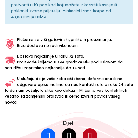
pretvoriti u Kupon kod koji možete iskoristiti kasnije ili
pokloniti svome prijatelju. Minimalni iznos korpe od
40,00 KM je uslov.
Plaćanje se vrši gotovinski, prilikom preuzimanja.
Brza dostava ne radi vikendom.
Dostava najkasnije u roku 72 sata.
Proizvode šaljemo u sve gradove BiH pod uslovom da
narudžbu zaprimimo najkasnije do 14 sati.
U slučaju da je vaša roba oštećena, deformisana ili ne
odgovara opisu molimo da nas kontaktirate u roku 24 sata
te da nam pošaljete slike kao dokaz - Mi ćemo vas kontaktirati
vezano za zamjenski proizvod ili ćemo izvršiti povrat vašeg
novca.
Dijeli: