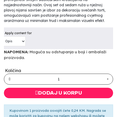
najjednostavniji način. Ovaj set od sedam ruža u nježnoj
plavoj nijansi savršen je izbor za dekoraciju svečanih torti,
omogućavajući vam postizanje profesionalnog cvjetnog
aranžmana uz minimalan trud i maksimalan vizuelni efekt.
Apply content for
NAPOMENA:
Moguća su odstupanja u boji i ambalaži
proizvoda.
Količina
DODAJ U KORPU
Kupovinom 1 proizvoda osvojiti ćete 0,24 KM. Nagrada se
može koristiti za kupovinu na našem webshopu ili možete