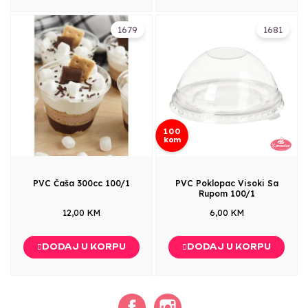
1679
1681
100
kom
PVC Čaša 300cc 100/1
PVC Poklopac Visoki Sa
Rupom 100/1
12,00 KM
6,00 KM
DODAJ U KORPU
DODAJ U KORPU
Facebook
Instagram