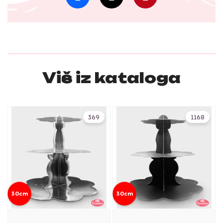
Više iz kataloga
369
1168
30cm
30cm